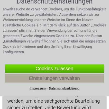
Datenschutzeinstellungen
Ihre E-Mail Adresse (wird nicht
anwaltssuche.de verwendet Cookies, um die Funktionsfähigkeit
veröffentlicht)
unserer Website zu gewährleisten. Außerdem setzen wir zur
Weiterentwicklung unserer Website im Sinne der Nutzer
zusätzliche Cookies ein. Mit dem Klick auf den Button „Cookies
zulassen“ stimmen Sie der Verwendung der von uns für die
genannten Zwecke eingesetzten Cookies zu. Über den Button
„Einstellungen verwalten“ können Sie sich über die eingesetzten
Cookies informieren und den Umfang Ihrer Einwilligung
konfigurieren.
Cookies zulassen
Beachten Sie bitte Folgendes:
Einstellungen verwalten
Bewertungen unserer Rechtsanwälte sollen
⁃
Impressum
Datenschutzerklärung
nur durch deren Mandanten vorgenommen
werden, um eine sachgerechte Beurteilung
sicher zu stellen. Jede Bewertung wird