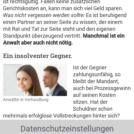
ist rechtsgültig. Fallen keine zusätzlichen
Gerichtskosten an, kann man sich viel Geld sparen.
Was nicht vergessen werden sollte:
Es ist beruhigend
einen Partner an seiner Seite zu wissen, der einem
mit Rat und Tat zur Seite steht und den eigenen
Standpunkt überzeugend vertritt.
Manchmal ist ein
Anwalt aber auch nicht nötig.
Ein insolventer Gegner.
Ist der Gegner
zahlungsunfähig, so
bleibt der Mandant,
auch bei Prozessgewinn
auf seinen Kosten
Anwältin in Verhandlung
sitzen. Hat der
Schuldner schon
mehrmals erfolglose Vollstreckungen hinter sich?
Dies kann durch eine Anfrage beim Insolvenzgericht
Datenschutzeinstellungen
in Erfahrung gebracht werden. Läuft ein