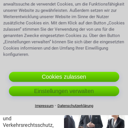
Insolvenzverfahren über das gegnerische Vermögen,
anwaltssuche.de verwendet Cookies, um die Funktionsfähigkeit
können eigene Forderungen beim zuständigen
unserer Website zu gewährleisten. Außerdem setzen wir zur
Insolvenzverwalter angemeldet werden.
Die Kosten
Weiterentwicklung unserer Website im Sinne der Nutzer
Unter Umständen ist es besser, geringe Streitwerte
zusätzliche Cookies ein. Mit dem Klick auf den Button „Cookies
nicht durchzufechten. Entscheidend ist auch, ob der
zulassen“ stimmen Sie der Verwendung der von uns für die
Streit die Kosten und den Aufwand wert ist.
genannten Zwecke eingesetzten Cookies zu. Über den Button
Entlastung der Gerichte
Rechtsschutzbedürfnis wird
„Einstellungen verwalten“ können Sie sich über die eingesetzten
definiert als das berechtigte rechtsschutzwürdige
Cookies informieren und den Umfang Ihrer Einwilligung
Interesse einer Person diesen Rechtsschutz zu
konfigurieren.
erhalten. Ist folglich eine Einigung einfacher oder
schneller zu erzielen ohne gerichtliche Unterstützung,
so kann eine Klage abgewiesen werden.
Cookies zulassen
Die Bereiche die eine
Einstellungen verwalten
Rechtsschutzversicherung abdecken kann
⁃
Es gibt unter anderem
Impressum
Datenschutzerklärung
den Berufsrechtsschutz
und
Verkehrsrechtsschutz,