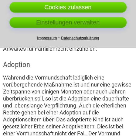
Cookies zulassen
Vormundes durch die Eltern in ihrem Testament wird
grundsätzlich vom Gericht berücksichtigt. Ein
Familienrechtsanwalt kann durch seine
Einstellungen verwalten
Fachkompetenz die Einhaltung aller rechtlich
notwendigen Formerfordernisse gewährleisten. Es
⁃
Impressum
Datenschutzerklärung
empfiehlt sich deshalb den Rat und die Hilfe eines
Anwaltes für Familienrecht einzuholen.
Adoption
Während die Vormundschaft lediglich eine
vorübergehende Maßnahme ist und nur eine gewisse
Zeitspanne von einigen Monaten oder auch Jahren
überbrücken soll, so ist die Adoption eine dauerhafte
und lebenslange Verpflichtung. Auch die elterlichen
Rechte gehen bei einer Adoption auf die
Adoptionseltern über. Das adoptierte Kind ist auch
gesetzlicher Erbe seiner Adoptiveltern. Dies ist bei
einer Vormundschaft nicht der Fall. Der Vormund