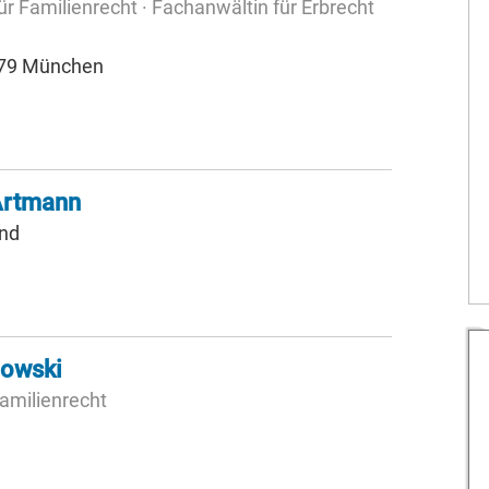
r Familienrecht · Fachanwältin für Erbrecht
479 München
Artmann
nd
nowski
amilienrecht