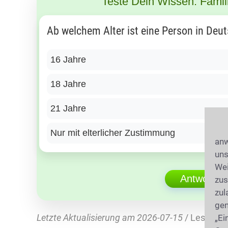
Teste Dein Wissen: Famil
Ab welchem Alter ist eine Person in Deu
16 Jahre
18 Jahre
21 Jahre
Nur mit elterlicher Zustimmung
anw
uns
Wei
Antwort ü
zus
zul
gen
Letzte Aktualisierung am 2026-07-15
/ Lesedaue
„Ei