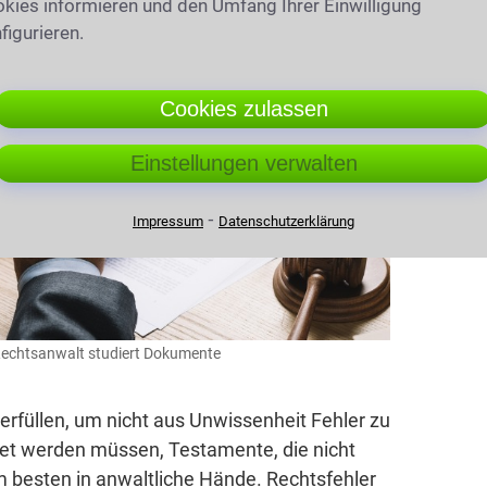
kies informieren und den Umfang Ihrer Einwilligung
 weiß worauf zu achten ist, kennt Fristen und
figurieren.
ese schwierigen Zeiten.
Cookies zulassen
Einstellungen verwalten
⁃
Impressum
Datenschutzerklärung
echtsanwalt studiert Dokumente
 erfüllen, um nicht aus Unwissenheit Fehler zu
itet werden müssen, Testamente, die nicht
m besten in anwaltliche Hände. Rechtsfehler