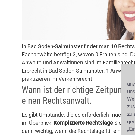
In Bad Soden-Salmünster findet man 10 Rechts
Fachanwälte beträgt 3, wovon 0 Frauen sind. Da
Anwälte und Anwältinnen sind im Familienrecht 
Erbrecht in Bad Soden-Salmünster. 1 Anwälte d
praktizieren im Verkehrsrecht.
anw
Wann ist der richtige Zeitpunkt 
uns
einen Rechtsanwalt.
Wei
zus
zul
Es gibt Umstände, die es erforderlich machen s
gen
im Überblick:
Komplizierte Rechtslage
Sich um 
„Ei
dann wichtig, wenn die Rechtslage für einen La