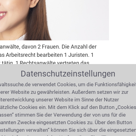
anwälte, davon 2 Frauen. Die Anzahl der
s Arbeitsrecht bearbeiten 1 Juristen. 1
tätig. 1 Rechtsanwälte vertreten das
as Miet- und Pachtrecht. Weitere 1 Anwälte
Datenschutzeinstellungen
altssuche.de verwendet Cookies, um die Funktionsfähigkei
für die Unterstützung durch
erer Website zu gewährleisten. Außerdem setzen wir zur
terentwicklung unserer Website im Sinne der Nutzer
ätzliche Cookies ein. Mit dem Klick auf den Button „Cookie
assen“ stimmen Sie der Verwendung der von uns für die
ich einen Anwalt zu besorgen. Einige Gründe
annten Zwecke eingesetzten Cookies zu. Über den Button
einen Anwalt zu bemühen ist besonders
nstellungen verwalten“ können Sie sich über die eingesetzte
ien undurchschaubar ist. Ein Anwalt in Bad