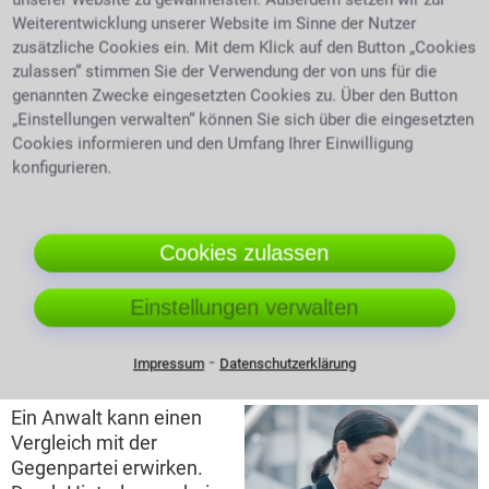
Angeklagter haben das
Weiterentwicklung unserer Website im Sinne der Nutzer
Recht auf Akteneinsicht.
zusätzliche Cookies ein. Mit dem Klick auf den Button „Cookies
Dafür benötigt man
zulassen“ stimmen Sie der Verwendung der von uns für die
einen Anwalt. Sie
genannten Zwecke eingesetzten Cookies zu. Über den Button
Juristin mit Headset bespricht Fall
brauchen Hilfe bei der
„Einstellungen verwalten“ können Sie sich über die eingesetzten
Einholung von
Cookies informieren und den Umfang Ihrer Einwilligung
Registerauszügen? Seinen Anwalt in Baiersdorf damit
konfigurieren.
zu beauftragen ist oft eine Erleichterung.
Einschätzung der Erfolgsaussichten
Cookies zulassen
Manchmal kann es auch sein, dass der Anwalt einem
klarmacht, dass man rechtlich keine Möglichkeit hat
Einstellungen verwalten
gegen eine Ungerechtigkeit anzugehen.
⁃
Impressum
Datenschutzerklärung
Vergleiche aushandeln
Ein Anwalt kann einen
Vergleich mit der
Gegenpartei erwirken.