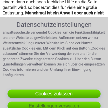
einem dann auch noch fachliche Hilfe an die Seite
gestellt wird, so bedeutet dies für viele eine große
Entlastung.
Manchmal ist ein Anwalt aber auch nicht
nötig.
Datenschutzeinstellungen
Wenn der Gegner insolvent ist
anwaltssuche.de verwendet Cookies, um die Funktionsfähigkeit
unserer Website zu gewährleisten. Außerdem setzen wir zur
Bei einem insolventen
Weiterentwicklung unserer Website im Sinne der Nutzer
Prozessgegner bleibt
zusätzliche Cookies ein. Mit dem Klick auf den Button „Cookies
man auch im Falle des
zulassen“ stimmen Sie der Verwendung der von uns für die
Prozessgewinnes auf
genannten Zwecke eingesetzten Cookies zu. Über den Button
seinen Kosten sitzen.
„Einstellungen verwalten“ können Sie sich über die eingesetzten
zufriedener Mandant
Am besten prüft man
Cookies informieren und den Umfang Ihrer Einwilligung
über das
konfigurieren.
Insolvenzgericht, ob schon erfolglose Vollstreckungen
des Kontrahenten bekannt sind. Im Falle der
Insolvenz bleibt nun nur noch die Möglichkeit seine
Cookies zulassen
eigenen Forderungen gegenüber der Gegenseite,
dem Insolvenzverwalter zu melden und dadurch
wenigstens einen Teil seiner Kosten
Einstellungen verwalten