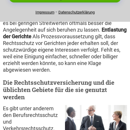
zurückzubekommen.
Kostenfaktor
Berücksichtigt
man das Kostenrisiko, also die Gefahr, dass der Fall
⁃
Impressum
Datenschutzerklärung
verloren wird oder der Gegner Insolvenz beantragt, ist
es bei geringen Streitwerten oftmals besser die
Angelegenheit auf sich beruhen zu lassen.
Entlastung
der Gerichte
Als Prozessvoraussetzung gilt, dass
Rechtsschutz vor Gerichten jeder erhalten soll, der
schutzwürdige eigene Interessen verfolgt. Fehlt es,
weil eine Einigung einfacher, schneller oder billiger
erziehlt werden könnte, so kann eine Klage
abgewiesen werden.
Die Rechtsschutzversicherung und die
üblichten Gebiete für die sie genutzt
werden
Es gibt unter anderem
den Berufsrechtsschutz
und
Verkehrsrechtsschutz,