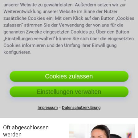
des Gegners gibt Auskunft über den
unserer Website zu gewährleisten. Außerdem setzen wir zur
Insolvenzverwalter der Gegenpartei. Bei ihm können
Weiterentwicklung unserer Website im Sinne der Nutzer
dann die eigenen Forderungen angemeldet werden.
zusätzliche Cookies ein. Mit dem Klick auf den Button „Cookies
Kosten
Liegen die Kosten, die es zu erstreiten gilt
zulassen“ stimmen Sie der Verwendung der von uns für die
niedrig, kann es sein, dass selbst bei Prozessgewinn,
genannten Zwecke eingesetzten Cookies zu. Über den Button
nichts davon übrig bleibt, weil die Anwaltskosten
„Einstellungen verwalten“ können Sie sich über die eingesetzten
höher sind als der zu erwartende Gewinn.
Es kann
Cookies informieren und den Umfang Ihrer Einwilligung
kein Rechtsschutzinteresse festgestellt werden
konfigurieren.
Rechtsschutzbedürfnis wird definiert als das
berechtigte rechtsschutzwürdige Interesse einer
Person diesen Rechtsschutz zu erhalten. Fehlt eine
Cookies zulassen
Klagebefugnis, so muss sie als unzulässig
abgewiesen werden.
Einstellungen verwalten
Rechtsschutzversicherungen  auf was
man achten sollte und welche Gebiete sie
⁃
Impressum
Datenschutzerklärung
umfassen.
Oft abgeschlossen
werden