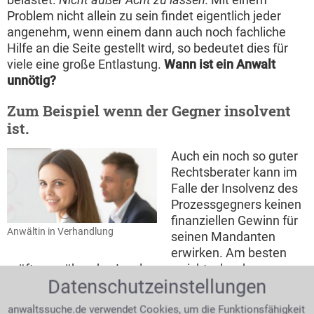
Problem nicht allein zu sein findet eigentlich jeder
angenehm, wenn einem dann auch noch fachliche
Hilfe an die Seite gestellt wird, so bedeutet dies für
viele eine große Entlastung.
Wann ist ein Anwalt
unnötig?
Zum Beispiel wenn der Gegner insolvent
ist.
Auch ein noch so guter
Rechtsberater kann im
Falle der Insolvenz des
Prozessgegners keinen
finanziellen Gewinn für
Anwältin in Verhandlung
seinen Mandanten
erwirken. Am besten
prüft man über das Insolvenzgericht, ob schon
Datenschutzeinstellungen
erfolglose Vollstreckungen des Kontrahenten bekannt
sind. Das zuständige Gericht am Sitz bzw. Wohnort
anwaltssuche.de verwendet Cookies, um die Funktionsfähigkeit