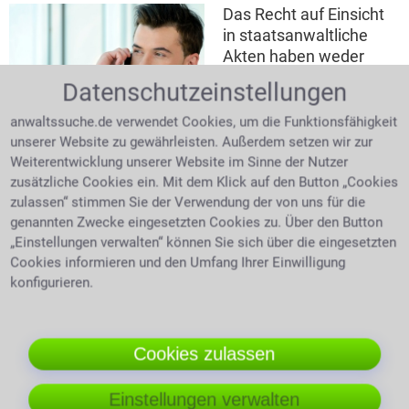
Das Recht auf Einsicht
in staatsanwaltliche
Akten haben weder
Angeklagter noch Opfer.
Datenschutzeinstellungen
Nur ein Rechtsanwalt
junger Anwalt spricht am Telefon
hat Zugang zu diesen
anwaltssuche.de verwendet Cookies, um die Funktionsfähigkeit
mit Mandant
Informationen. Wenn
unserer Website zu gewährleisten. Außerdem setzen wir zur
man nicht weiß, wie
Weiterentwicklung unserer Website im Sinne der Nutzer
man z. B. an Melderegisterauszüge kommt, so ist
zusätzliche Cookies ein. Mit dem Klick auf den Button „Cookies
zulassen“ stimmen Sie der Verwendung der von uns für die
dies ein Dienst, den ein beauftragter Rechtsanwalt in
genannten Zwecke eingesetzten Cookies zu. Über den Button
Neckarsulm gerne übernehmen kann.
„Einstellungen verwalten“ können Sie sich über die eingesetzten
Die Erfolgsaussichten bewerten
Cookies informieren und den Umfang Ihrer Einwilligung
konfigurieren.
Der Anwalt kann die Sachlage klar und schlüssig
einstufen und er kann schnell helfen indem er zu- oder
von einer Klage abrät.
Cookies zulassen
Vergleiche aushandeln
Einstellungen verwalten