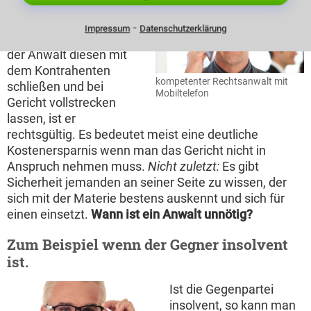
Eine echte Alternative
zur Gerichtsverhandlung
⁃
Impressum
Datenschutzerklärung
ist der Vergleich. Kann
der Anwalt diesen mit
dem Kontrahenten
kompetenter Rechtsanwalt mit
schließen und bei
Mobiltelefon
Gericht vollstrecken
lassen, ist er
rechtsgültig. Es bedeutet meist eine deutliche
Kostenersparnis wenn man das Gericht nicht in
Anspruch nehmen muss.
Nicht zuletzt:
Es gibt
Sicherheit jemanden an seiner Seite zu wissen, der
sich mit der Materie bestens auskennt und sich für
einen einsetzt.
Wann ist ein Anwalt unnötig?
Zum Beispiel wenn der Gegner insolvent
ist.
Ist die Gegenpartei
insolvent, so kann man