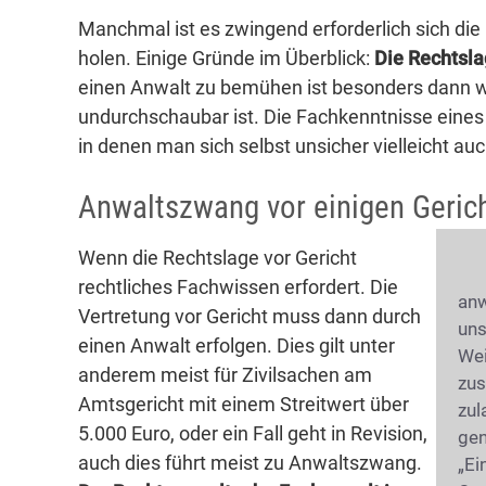
Manchmal ist es zwingend erforderlich sich di
holen. Einige Gründe im Überblick:
Die Rechtsla
einen Anwalt zu bemühen ist besonders dann wi
undurchschaubar ist. Die Fachkenntnisse eines 
in denen man sich selbst unsicher vielleicht au
Anwaltszwang vor einigen Geric
Wenn die Rechtslage vor Gericht
rechtliches Fachwissen erfordert. Die
anw
Vertretung vor Gericht muss dann durch
uns
einen Anwalt erfolgen. Dies gilt unter
Wei
anderem meist für Zivilsachen am
zus
Amtsgericht mit einem Streitwert über
zul
5.000 Euro, oder ein Fall geht in Revision,
gen
R
auch dies führt meist zu Anwaltszwang.
„Ei