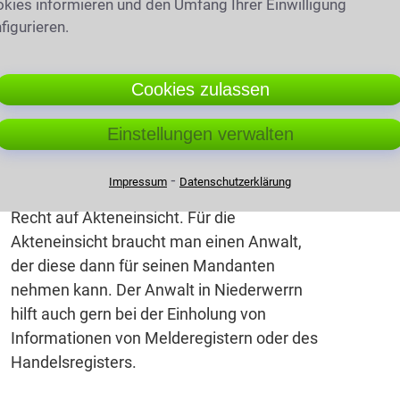
kies informieren und den Umfang Ihrer Einwilligung
figurieren.
en vertrauen ihren Fall frühzeitig einem
heit zu vermeiden. Auch wichtige rechtliche
t ausformuliert. Das eigene Testament zum
Cookies zulassen
 ausgeschlossen werden.
Einstellungen verwalten
⁃
Impressum
Datenschutzerklärung
Weder Kläger noch Angeklagter haben das
Recht auf Akteneinsicht. Für die
Akteneinsicht braucht man einen Anwalt,
der diese dann für seinen Mandanten
nehmen kann. Der Anwalt in Niederwerrn
hilft auch gern bei der Einholung von
Informationen von Melderegistern oder des
Handelsregisters.