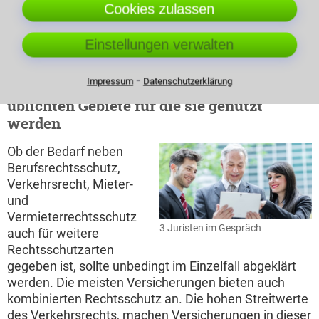
Person diesen Rechtsschutz zu erhalten. Ist dies nicht
Cookies zulassen
nachzuweisen, so kann eine Klage abgewiesen
werden, ebenso wenn das Gericht mutwillig oder aus
Einstellungen verwalten
unlauterer Absicht in Anspruch genommen wird.
⁃
Impressum
Datenschutzerklärung
Die Rechtsschutzversicherung und die
üblichten Gebiete für die sie genutzt
werden
Ob der Bedarf neben
Berufsrechtsschutz,
Verkehrsrecht, Mieter-
und
Vermieterrechtsschutz
3 Juristen im Gespräch
auch für weitere
Rechtsschutzarten
gegeben ist, sollte unbedingt im Einzelfall abgeklärt
werden. Die meisten Versicherungen bieten auch
kombinierten Rechtsschutz an. Die hohen Streitwerte
des Verkehrsrechts, machen Versicherungen in dieser