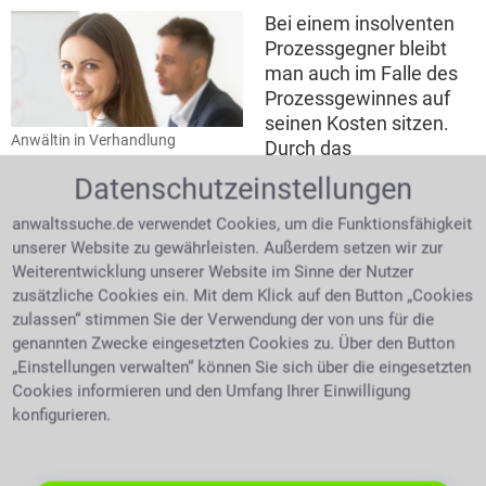
Bei einem insolventen
Prozessgegner bleibt
man auch im Falle des
Prozessgewinnes auf
seinen Kosten sitzen.
Anwältin in Verhandlung
Durch das
Insolvenzgericht findet
Datenschutzeinstellungen
man heraus, wenn ein Schuldner schon mehrmals
erfolglos vollstreckt wurde. Das zuständige Gericht
anwaltssuche.de verwendet Cookies, um die Funktionsfähigkeit
am Sitz bzw. Wohnort des Gegners gibt Auskunft über
unserer Website zu gewährleisten. Außerdem setzen wir zur
den Insolvenzverwalter der Gegenpartei. Bei ihm
Weiterentwicklung unserer Website im Sinne der Nutzer
zusätzliche Cookies ein. Mit dem Klick auf den Button „Cookies
können dann die eigenen Forderungen angemeldet
zulassen“ stimmen Sie der Verwendung der von uns für die
werden.
Kostenfaktor
Liegen die Kosten, die es zu
genannten Zwecke eingesetzten Cookies zu. Über den Button
erstreiten gilt niedrig, kann es sein, dass selbst bei
„Einstellungen verwalten“ können Sie sich über die eingesetzten
Prozessgewinn, nichts davon übrig bleibt, weil die
Cookies informieren und den Umfang Ihrer Einwilligung
Anwaltskosten höher sind als der zu erwartende
konfigurieren.
Gewinn.
Fehlendes Rechtsschutzinteresse
Rechtsschutzbedürfnis wird definiert als das
berechtigte rechtsschutzwürdige Interesse einer