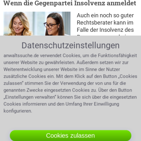
Wenn die Gegenpartei Insolvenz anmeldet
Auch ein noch so guter
Rechtsberater kann im
Falle der Insolvenz des
Prozessgegners keinen
Datenschutzeinstellungen
finanziellen Gewinn für
Mandantin und Anwältin im
seinen Mandanten
Gespräch
anwaltssuche.de verwendet Cookies, um die Funktionsfähigkeit
erwirken. Eine Anfrage
unserer Website zu gewährleisten. Außerdem setzen wir zur
beim Insolvenzgericht
Weiterentwicklung unserer Website im Sinne der Nutzer
kann schnell Klärung bringen. Läuft ein
zusätzliche Cookies ein. Mit dem Klick auf den Button „Cookies
Insolvenzverfahren über das gegnerische Vermögen,
zulassen“ stimmen Sie der Verwendung der von uns für die
können eigene Forderungen beim zuständigen
genannten Zwecke eingesetzten Cookies zu. Über den Button
Insolvenzverwalter angemeldet werden.
Der
„Einstellungen verwalten“ können Sie sich über die eingesetzten
Kostenfaktor
Sind die verursachten Kosten höher als
Cookies informieren und den Umfang Ihrer Einwilligung
der Streitwert, so hat man keinen Vorteil.
Das
konfigurieren.
Rechtsschutzinteresse fehlt
Rechtsschutzbedürfnis
wird definiert als das berechtigte
rechtsschutzwürdige Interesse einer Person diesen
Cookies zulassen
Rechtsschutz zu erhalten. Ist folglich eine Einigung