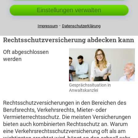
einfacher oder schneller zu erzielen ohne gerichtliche
Einstellungen verwalten
Unterstützung, so kann eine Klage abgewiesen
werden.
⁃
Impressum
Datenschutzerklärung
Die Bereiche die eine
Rechtsschutzversicherung abdecken kann
Oft abgeschlossen
werden
Gesprächssituation in
Anwaltskanzlei
Rechtsschutzversicherungen in den Bereichen des
Berufsrechts, Verkehrsrechts, Mieter- oder
Vermieterrechtsschutz. Die meisten Versicherungen
bieten auch kombinierten Rechtsschutz an. Warum
eine Verkehrsrechtsschutzversicherung oft als am