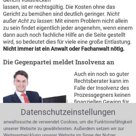
lassen, ist er rechtsgültig. Die Kosten ohne das
Gericht zu bemühen sind deutlich geringer.
Nicht
außer Acht zu lassen:
Mit einem Problem nicht allein
zu sein findet eigentlich jeder angenehm, wenn einem
dann auch noch fachliche Hilfe an die Seite gestellt
wird, so bedeutet dies für viele eine große Entlastung.
Nicht immer ist ein Anwalt oder Fachanwalt nötig.
Die Gegenpartei meldet Insolvenz an
Auch ein noch so guter
Rechtsberater kann im
Falle der Insolvenz des
Prozessgegners keinen
finanziellen Gewinn für
zufriedener Mandant
seinen Mandanten
Datenschutzeinstellungen
erwirken. Durch das
anwaltssuche.de verwendet Cookies, um die Funktionsfähigkeit
Insolvenzgericht findet man heraus, wenn ein
unserer Website zu gewährleisten. Außerdem setzen wir zur
Schuldner schon mehrmals erfolglos vollstreckt
Weiterentwicklung unserer Website im Sinne der Nutzer