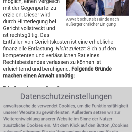
möglich, einen Vergleich
mit der Gegenpartei zu
erzielen. Dieser wird
Anwalt schüttelt Hände nach
durch Hinterlegung bei
außergerichtlicher Einigung
Gericht vollstreckt und
ist rechtsgültig. Das
Entfallen von Gerichtskosten ist eine erhebliche
finanzielle Entlastung.
Nicht zuletzt:
Sich auf den
kompetenten und verlässlichen Rat eines
Rechtsbeistandes verlassen zu können ist
erleichternd und beruhigend.
Folgende Gründe
machen einen Anwalt unnötig:
Die Insolvenz des Gegners
Datenschutzeinstellungen
Ist der Gegner
anwaltssuche.de verwendet Cookies, um die Funktionsfähigkeit
zahlungsunfähig, so
unserer Website zu gewährleisten. Außerdem setzen wir zur
bleibt der Mandant,
Weiterentwicklung unserer Website im Sinne der Nutzer
auch bei Prozessgewinn
zusätzliche Cookies ein. Mit dem Klick auf den Button „Cookies
auf seinen Kosten
zulassen“ stimmen Sie der Verwendung der von uns für die