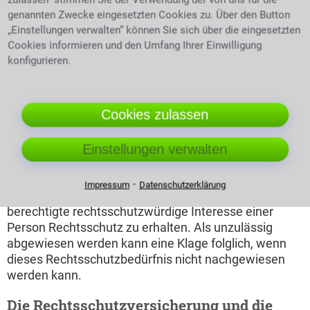
sitzen. Hat der
Mandant blickt sorgenvoll
genannten Zwecke eingesetzten Cookies zu. Über den Button
Schuldner schon
„Einstellungen verwalten“ können Sie sich über die eingesetzten
mehrmals erfolglose Vollstreckungen hinter sich?
Cookies informieren und den Umfang Ihrer Einwilligung
Dies kann durch eine Anfrage beim Insolvenzgericht
konfigurieren.
in Erfahrung gebracht werden. Hat man nun in
Erfahrung gebracht, dass eine Insolvenz läuft, so
reicht man seine eigenen Forderungen beim
Cookies zulassen
zuständigen Insolvenzverwalter ein.
Die Kosten
Manchmal stehen die verursachten Kosten
(Prozesskosten, Anwaltskosten) in keiner Relation zu
Einstellungen verwalten
den zu erwartenden Vorteilen.
Die Klagebefugnis als
Prozessvoraussetzung fehlt
⁃
Impressum
Datenschutzerklärung
Zulässigkeitsvoraussetzung einer Klage ist das
berechtigte rechtsschutzwürdige Interesse einer
Person Rechtsschutz zu erhalten. Als unzulässig
abgewiesen werden kann eine Klage folglich, wenn
dieses Rechtsschutzbedürfnis nicht nachgewiesen
werden kann.
Die Rechtsschutzversicherung und die