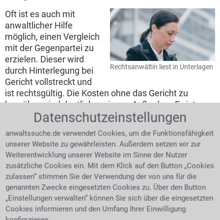
Oft ist es auch mit
anwaltlicher Hilfe
möglich, einen Vergleich
mit der Gegenpartei zu
erzielen. Dieser wird
Rechtsanwältin liest in Unterlagen
durch Hinterlegung bei
Gericht vollstreckt und
ist rechtsgültig. Die Kosten ohne das Gericht zu
bemühen sind deutlich geringer.
Außerdem:
Es ist
Datenschutzeinstellungen
beruhigend einen Partner an seiner Seite zu wissen,
der einem mit Rat und Tat zur Seite steht und den
anwaltssuche.de verwendet Cookies, um die Funktionsfähigkeit
eigenen Standpunkt überzeugend vertritt.
Manchmal
unserer Website zu gewährleisten. Außerdem setzen wir zur
ist ein Anwalt aber auch nicht nötig.
Weiterentwicklung unserer Website im Sinne der Nutzer
zusätzliche Cookies ein. Mit dem Klick auf den Button „Cookies
Die Gegenpartei meldet Insolvenz an
zulassen“ stimmen Sie der Verwendung der von uns für die
genannten Zwecke eingesetzten Cookies zu. Über den Button
Selbst eine erfolgreiche
„Einstellungen verwalten“ können Sie sich über die eingesetzten
Gerichtsverhandlung
Cookies informieren und den Umfang Ihrer Einwilligung
macht keinen Sinn,
konfigurieren.