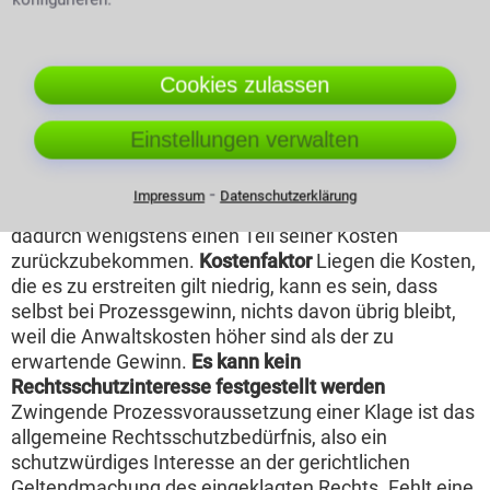
wenn der Gegner
insolvent ist. Ob ein
Schuldner bereits für
Mandant blickt sorgenvoll
Cookies zulassen
erfolglose
Vollstreckungen bekannt ist, kann z. B. durch eine
Schuldnerverzeichnisanfrage überprüft werden. Im
Einstellungen verwalten
Falle der Insolvenz bleibt nun nur noch die Möglichkeit
seine eigenen Forderungen gegenüber der
⁃
Impressum
Datenschutzerklärung
Gegenseite, dem Insolvenzverwalter zu melden und
dadurch wenigstens einen Teil seiner Kosten
zurückzubekommen.
Kostenfaktor
Liegen die Kosten,
die es zu erstreiten gilt niedrig, kann es sein, dass
selbst bei Prozessgewinn, nichts davon übrig bleibt,
weil die Anwaltskosten höher sind als der zu
erwartende Gewinn.
Es kann kein
Rechtsschutzinteresse festgestellt werden
Zwingende Prozessvoraussetzung einer Klage ist das
allgemeine Rechtsschutzbedürfnis, also ein
schutzwürdiges Interesse an der gerichtlichen
Geltendmachung des eingeklagten Rechts. Fehlt eine