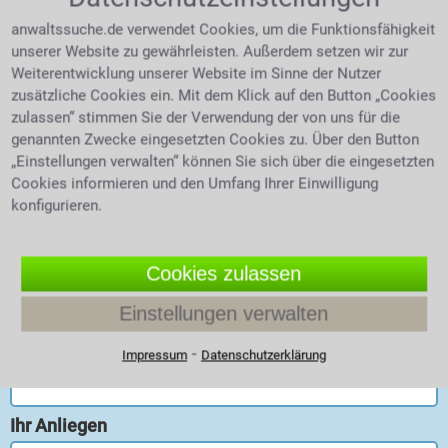
anwaltssuche.de verwendet Cookies, um die Funktionsfähigkeit
unserer Website zu gewährleisten. Außerdem setzen wir zur
Weiterentwicklung unserer Website im Sinne der Nutzer
KONTAKTFORMULAR / RÜCKRUF
zusätzliche Cookies ein. Mit dem Klick auf den Button „Cookies
zulassen“ stimmen Sie der Verwendung der von uns für die
genannten Zwecke eingesetzten Cookies zu. Über den Button
Am einfachsten nehmen Sie mit unserer Kanzlei Kontakt auf,
„Einstellungen verwalten“ können Sie sich über die eingesetzten
indem Sie das nachfolgende Formular ausfüllen.
Cookies informieren und den Umfang Ihrer Einwilligung
konfigurieren.
Gerne rufen wir Sie
kostenlos und völlig unverbindlich
zurück.
Cookies zulassen
Vorname, Nachname
Einstellungen verwalten
Telefon oder E-Mail
⁃
Impressum
Datenschutzerklärung
Ihr Anliegen