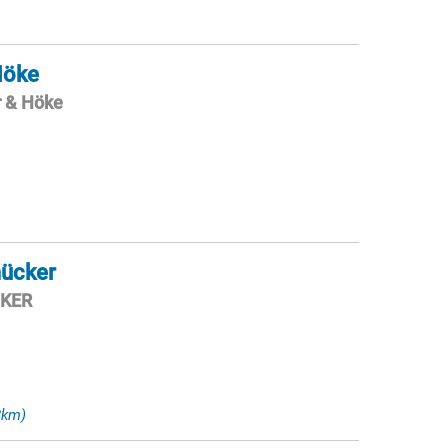
Höke
r & Höke
mücker
CKER
d
8km)