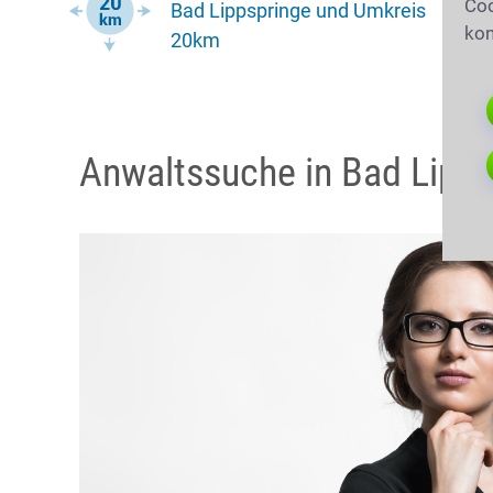
Coo
Bad Lippspringe und Umkreis
kon
20km
Anwaltssuche in Bad Lipp