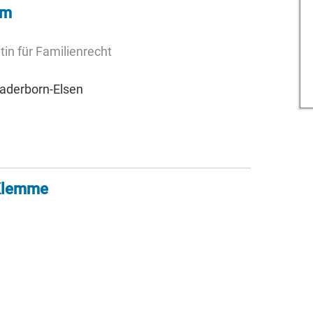
mm
in für Familienrecht
Paderborn-Elsen
 Klemme