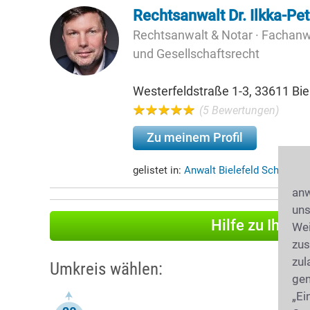
Rechtsanwalt Dr. Ilkka-Pet
Rechtsanwalt & Notar · Fachanwa
und Gesellschaftsrecht
Westerfeldstraße 1-3, 33611 Bie
(5 Bewertungen)
Zu meinem Profil
gelistet in:
Anwalt Bielefeld Schildes
anw
uns
Hilfe zu Ihrer
Wei
zus
zul
Umkreis wählen:
gen
„Ei