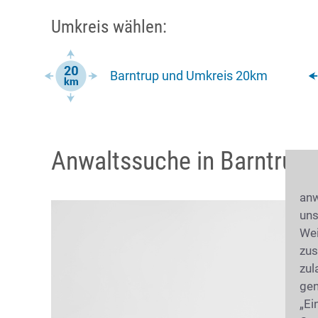
Umkreis wählen:
Barntrup und Umkreis 20km
Anwaltssuche in Barntrup
anw
uns
Wei
zus
zul
gen
„Ei