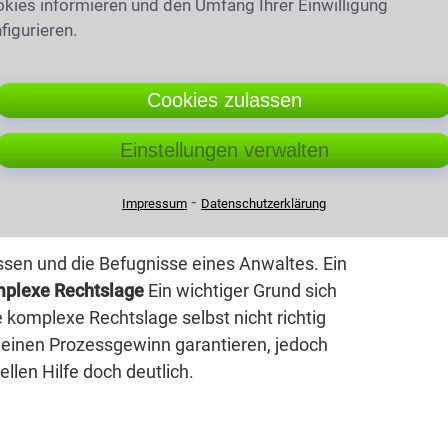
kies informieren und den Umfang Ihrer Einwilligung
figurieren.
Cookies zulassen
n 6 Frauen. Die Anzahl der Fachanwälte
ht bearbeiten 1 Juristen. 3 Anwälte und
Einstellungen verwalten
tsanwälte vertreten das Erbrecht in Barntrup.
Anwälte praktizieren im Verkehrsrecht.
⁃
Impressum
Datenschutzerklärung
reich sein?
ssen und die Befugnisse eines Anwaltes. Ein
mplexe Rechtslage
Ein wichtiger Grund sich
 komplexe Rechtslage selbst nicht richtig
d einen Prozessgewinn garantieren, jedoch
llen Hilfe doch deutlich.