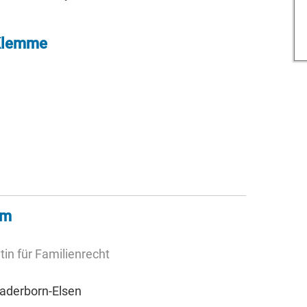
 Klemme
mm
in für Familienrecht
Paderborn-Elsen