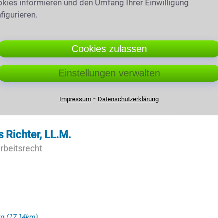
kies informieren und den Umfang Ihrer Einwilligung
figurieren.
amilienrecht · Fachanwalt für Verkehrsrecht
Cookies zulassen
rlin
Einstellungen verwalten
⁃
Impressum
Datenschutzerklärung
86km)
 Richter, LL.M.
rbeitsrecht
rg
(17,14km)