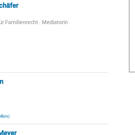
chäfer
ür Familienrecht · Mediatorin
im
14km)
Meyer