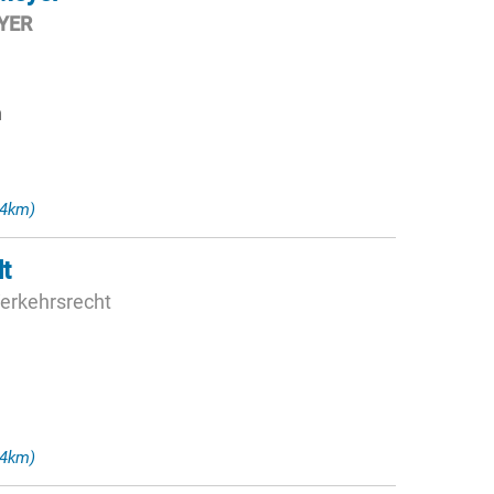
YER
n
14km)
t
Verkehrsrecht
14km)