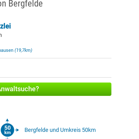
on Bergfelde
zlei
n
nhausen
(19,7km)
 Anwaltsuche?
Bergfelde und Umkreis 50km