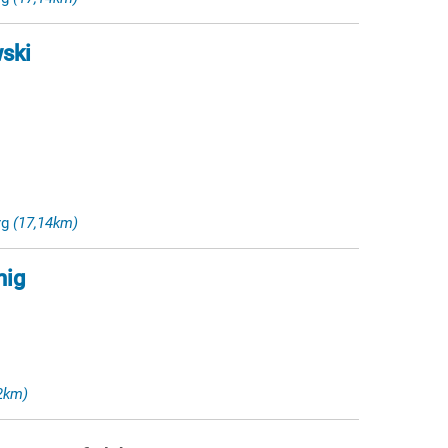
ski
rg
(17,14km)
nig
2km)