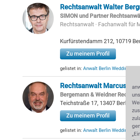
Rechtsanwalt Walter Ber
SIMON und Partner Rechtsanwält
Rechtsanwalt · Fachanwalt für
Kurfürstendamm 212, 10719 Ber
Zu meinem Profil
gelistet in:
Anwalt Berlin Wedding
(14,
Rechtsanwalt Marcus Wei
anw
Bergemann & Weidner Rechtsa
uns
Wei
Teichstraße 17, 13407 Berlin
zus
Zu meinem Profil
zul
gen
gelistet in:
Anwalt Berlin Wedding
(14,
„Ei