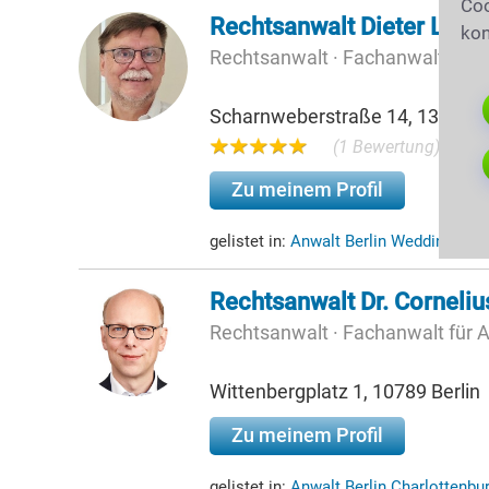
Coo
Rechtsanwalt Dieter Linke
kon
Rechtsanwalt · Fachanwalt für F
Scharnweberstraße 14, 13405 Be
(1 Bewertung)
Zu meinem Profil
gelistet in:
Anwalt Berlin Wedding
(14,
Rechtsanwalt Dr. Cornelius
Rechtsanwalt · Fachanwalt für A
Wittenbergplatz 1, 10789 Berlin
Zu meinem Profil
gelistet in:
Anwalt Berlin Charlottenbu