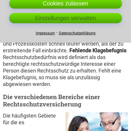
Cookies zulassen
des Kontrahenten bekannt sind. Der
Insolvenzverwalter des Gegners wird durch das
zuständige Gericht bestimmt. Ihm kann man nun
Einstellungen verwalten
seine offenen Forderungen melden, in der Hoffnung
einen Teil rückerstattet zu bekommen.
Kostenfaktor
⁃
Impressum
Datenschutzerklärung
Ist der Streitwert sehr niedrig, so würden die Anwalts-
und Prozesskosten schnell teurer werden, als der zu
erstreitende Fall einbrächte.
Fehlende Klagebefugnis
Rechtsschutzbedürfnis wird definiert als das
berechtigte rechtsschutzwürdige Interesse einer
Person diesen Rechtsschutz zu erhalten. Fehlt eine
Klagebefugnis, so muss sie als unzulässig
abgewiesen werden.
Die verschiedenen Bereiche einer
Rechtsschutzversicherung
Die häufigsten Gebiete
für die es