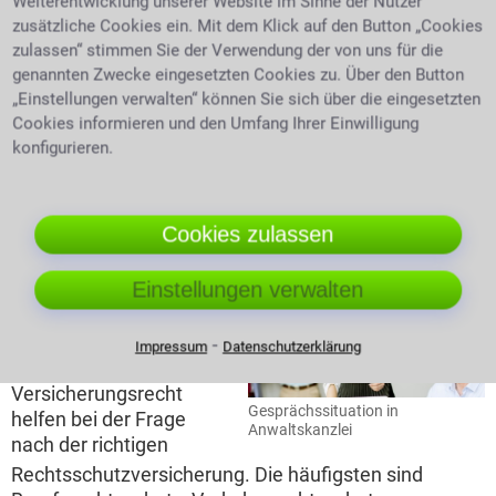
Weiterentwicklung unserer Website im Sinne der Nutzer
Entlastung der Gerichte
Zulässigkeitsvoraussetzung
zusätzliche Cookies ein. Mit dem Klick auf den Button „Cookies
einer Klage ist das berechtigte rechtsschutzwürdige
zulassen“ stimmen Sie der Verwendung der von uns für die
Interesse einer Person Rechtsschutz zu erhalten.
genannten Zwecke eingesetzten Cookies zu. Über den Button
Fehlt es, weil eine Einigung einfacher, schneller oder
„Einstellungen verwalten“ können Sie sich über die eingesetzten
billiger erziehlt werden könnte, so kann eine Klage
Cookies informieren und den Umfang Ihrer Einwilligung
abgewiesen werden.
konfigurieren.
Die Rechtsschutzversicherung und die
üblichten Gebiete für die sie genutzt
Cookies zulassen
werden
Einstellungen verwalten
Versicherungsexperten
der
Verbraucherzentralen
⁃
Impressum
Datenschutzerklärung
oder Anwälte für
Versicherungsrecht
Gesprächssituation in
helfen bei der Frage
Anwaltskanzlei
nach der richtigen
Rechtsschutzversicherung. Die häufigsten sind