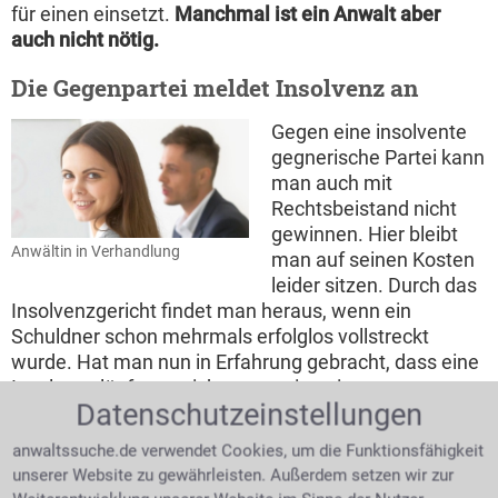
für einen einsetzt.
Manchmal ist ein Anwalt aber
auch nicht nötig.
Die Gegenpartei meldet Insolvenz an
Gegen eine insolvente
gegnerische Partei kann
man auch mit
Rechtsbeistand nicht
gewinnen. Hier bleibt
Anwältin in Verhandlung
man auf seinen Kosten
leider sitzen. Durch das
Insolvenzgericht findet man heraus, wenn ein
Schuldner schon mehrmals erfolglos vollstreckt
wurde. Hat man nun in Erfahrung gebracht, dass eine
Insolvenz läuft, so reicht man seine eigenen
Datenschutzeinstellungen
Forderungen beim zuständigen Insolvenzverwalter
ein.
Kosten
Ist der Streitwert sehr niedrig, so würden
anwaltssuche.de verwendet Cookies, um die Funktionsfähigkeit
die Anwalts- und Prozesskosten schnell teurer
unserer Website zu gewährleisten. Außerdem setzen wir zur
werden, als der zu erstreitende Fall einbrächte.