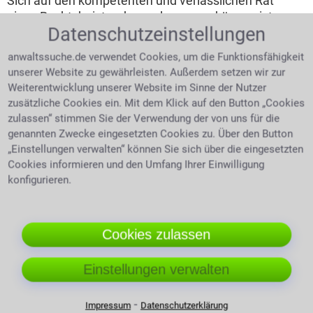
Sich auf den kompetenten und verlässlichen Rat
eines Rechtsbeistandes verlassen zu können ist
Datenschutzeinstellungen
erleichternd und beruhigend.
Folgende Gründe
machen einen Anwalt unnötig:
anwaltssuche.de verwendet Cookies, um die Funktionsfähigkeit
unserer Website zu gewährleisten. Außerdem setzen wir zur
Ein insolventer Gegner.
Weiterentwicklung unserer Website im Sinne der Nutzer
zusätzliche Cookies ein. Mit dem Klick auf den Button „Cookies
Auch ein noch so guter
zulassen“ stimmen Sie der Verwendung der von uns für die
Rechtsberater kann im
genannten Zwecke eingesetzten Cookies zu. Über den Button
Falle der Insolvenz des
„Einstellungen verwalten“ können Sie sich über die eingesetzten
Prozessgegners keinen
Cookies informieren und den Umfang Ihrer Einwilligung
finanziellen Gewinn für
konfigurieren.
Anwalt berät junge Mandantin
seinen Mandanten
erwirken. Am besten
prüft man über das Insolvenzgericht, ob schon
Cookies zulassen
erfolglose Vollstreckungen des Kontrahenten bekannt
sind. Der Insolvenzverwalter des Gegners wird durch
das zuständige Gericht bestimmt. Ihm kann man nun
Einstellungen verwalten
seine offenen Forderungen melden, in der Hoffnung
einen Teil rückerstattet zu bekommen.
Der
⁃
Impressum
Datenschutzerklärung