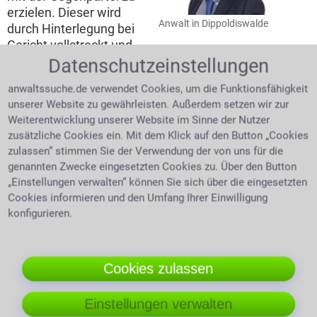
erzielen. Dieser wird
Anwalt in Dippoldiswalde
durch Hinterlegung bei
Gericht vollstreckt und
ist rechtsgültig. Das Entfallen von Gerichtskosten ist
Datenschutzeinstellungen
eine erhebliche finanzielle Entlastung.
Überdies:
Es
anwaltssuche.de verwendet Cookies, um die Funktionsfähigkeit
gibt Sicherheit jemanden an seiner Seite zu wissen,
unserer Website zu gewährleisten. Außerdem setzen wir zur
der sich mit der Materie bestens auskennt und sich
Weiterentwicklung unserer Website im Sinne der Nutzer
für einen einsetzt.
Natürlich gibt es auch Situationen,
zusätzliche Cookies ein. Mit dem Klick auf den Button „Cookies
in denen es keines Anwalts oder Fachanwalts bedarf.
zulassen“ stimmen Sie der Verwendung der von uns für die
genannten Zwecke eingesetzten Cookies zu. Über den Button
Wenn der Gegner insolvent ist
„Einstellungen verwalten“ können Sie sich über die eingesetzten
Cookies informieren und den Umfang Ihrer Einwilligung
Ist die Gegenpartei
konfigurieren.
insolvent, so kann man
nicht gewinnen und
bliebe am Schluss auch
auf den Prozess- und
Cookies zulassen
Mandantin und Anwältin im
den Anwaltskosten
Gespräch
sitzen. Ob ein Schuldner
Einstellungen verwalten
bereits für erfolglose