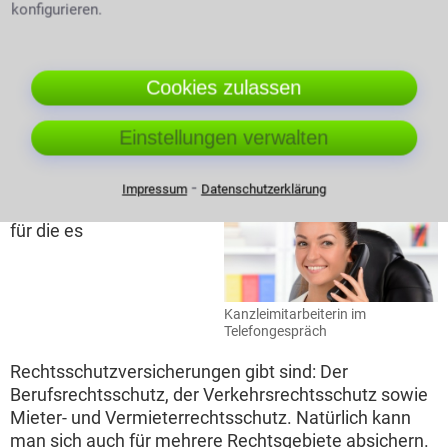
berechtigte rechtsschutzwürdige Interesse einer
konfigurieren.
Person diesen Rechtsschutz zu erhalten. Ist dies nicht
nachzuweisen, so kann eine Klage abgewiesen
werden, ebenso wenn das Gericht mutwillig oder aus
Cookies zulassen
unlauterer Absicht in Anspruch genommen wird.
Einstellungen verwalten
Die verschiedenen Bereiche einer
Rechtsschutzversicherung
⁃
Impressum
Datenschutzerklärung
Die häufigsten Gebiete
für die es
Kanzleimitarbeiterin im
Telefongespräch
Rechtsschutzversicherungen gibt sind: Der
Berufsrechtsschutz, der Verkehrsrechtsschutz sowie
Mieter- und Vermieterrechtsschutz. Natürlich kann
man sich auch für mehrere Rechtsgebiete absichern.