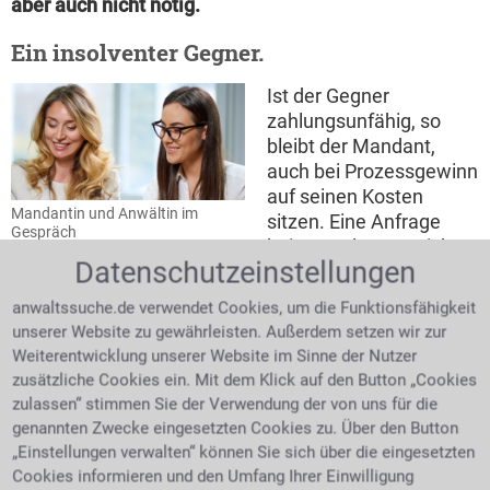
aber auch nicht nötig.
Ein insolventer Gegner.
Ist der Gegner
zahlungsunfähig, so
bleibt der Mandant,
auch bei Prozessgewinn
auf seinen Kosten
Mandantin und Anwältin im
sitzen. Eine Anfrage
Gespräch
beim Insolvenzgericht
Datenschutzeinstellungen
kann schnell Klärung
bringen. Hat man nun in Erfahrung gebracht, dass
anwaltssuche.de verwendet Cookies, um die Funktionsfähigkeit
eine Insolvenz läuft, so reicht man seine eigenen
unserer Website zu gewährleisten. Außerdem setzen wir zur
Forderungen beim zuständigen Insolvenzverwalter
Weiterentwicklung unserer Website im Sinne der Nutzer
ein.
Kostenfaktor
Unter Umständen ist es besser,
zusätzliche Cookies ein. Mit dem Klick auf den Button „Cookies
geringe Streitwerte nicht durchzufechten.
zulassen“ stimmen Sie der Verwendung der von uns für die
Entscheidend ist auch, ob der Streit die Kosten und
genannten Zwecke eingesetzten Cookies zu. Über den Button
den Aufwand wert ist.
Das Rechtsschutzinteresse
„Einstellungen verwalten“ können Sie sich über die eingesetzten
fehlt
Rechtsschutzbedürfnis wird definiert als das
Cookies informieren und den Umfang Ihrer Einwilligung