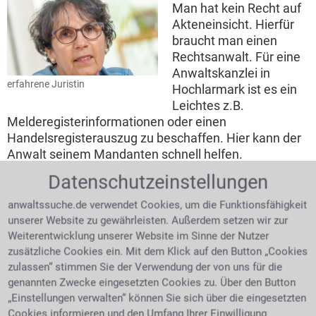
Man hat kein Recht auf
Akteneinsicht. Hierfür
braucht man einen
Rechtsanwalt. Für eine
Anwaltskanzlei in
erfahrene Juristin
Hochlarmark ist es ein
Leichtes z.B.
Melderegisterinformationen oder einen
Handelsregisterauszug zu beschaffen. Hier kann der
Anwalt seinem Mandanten schnell helfen.
Datenschutzeinstellungen
Einschätzung der Erfolgsaussichten
anwaltssuche.de verwendet Cookies, um die Funktionsfähigkeit
Der Anwalt kann die Sachlage klar und schlüssig
unserer Website zu gewährleisten. Außerdem setzen wir zur
einstufen und er kann schnell helfen indem er zu- oder
Weiterentwicklung unserer Website im Sinne der Nutzer
von einer Klage abrät.
zusätzliche Cookies ein. Mit dem Klick auf den Button „Cookies
zulassen“ stimmen Sie der Verwendung der von uns für die
Einen vorteilhaften Vergleich erzielen
genannten Zwecke eingesetzten Cookies zu. Über den Button
„Einstellungen verwalten“ können Sie sich über die eingesetzten
Für beide Seiten die
Cookies informieren und den Umfang Ihrer Einwilligung