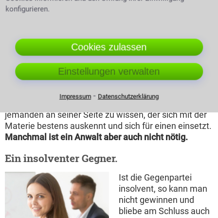
beste Lösung ist es
konfigurieren.
meist, wenn man sich
auf einen Vergleich
einigen kann. Wird
zwei Anwältinnen lächelnd
Cookies zulassen
dieser bei Gericht
hinterlegt und
vollstreckt, ist er rechtsgültig wie ein Urteil. Es
Einstellungen verwalten
bedeutet meist eine deutliche Kostenersparnis wenn
man das Gericht nicht in Anspruch nehmen muss.
⁃
Impressum
Datenschutzerklärung
Was nicht vergessen werden sollte:
Es gibt Sicherheit
jemanden an seiner Seite zu wissen, der sich mit der
Materie bestens auskennt und sich für einen einsetzt.
Manchmal ist ein Anwalt aber auch nicht nötig.
Ein insolventer Gegner.
Ist die Gegenpartei
insolvent, so kann man
nicht gewinnen und
bliebe am Schluss auch