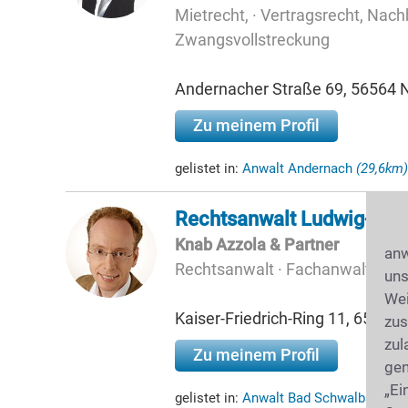
Mietrecht, · Vertragsrecht, Nachb
Zwangsvollstreckung
Andernacher Straße 69, 56564
Zu meinem Profil
gelistet in:
Anwalt Andernach
(29,6km)
Rechtsanwalt Ludwig-Mar
Knab Azzola & Partner
anw
Rechtsanwalt · Fachanwalt für A
uns
Wei
Kaiser-Friedrich-Ring 11, 6518
zus
zul
Zu meinem Profil
gen
„Ei
gelistet in:
Anwalt Bad Schwalbach
(3