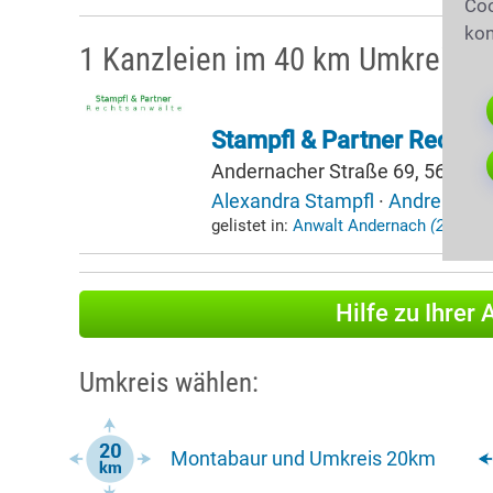
Coo
kon
1 Kanzleien im 40 km Umkreis 
Stampfl & Partner Rechts
Andernacher Straße 69, 56564
Alexandra Stampfl
·
Andre Stam
gelistet in:
Anwalt Andernach
(29,6km)
Hilfe zu Ihrer
Umkreis wählen:
Montabaur und Umkreis 20km