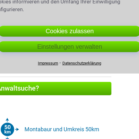
kies informieren und den Umfang Ihrer Einwilligung
figurieren.
von Montabaur
Cookies zulassen
anwälte
Einstellungen verwalten
 Neuwied
pfl
⁃
Impressum
Datenschutzerklärung
 Anwaltsuche?
Montabaur und Umkreis 50km