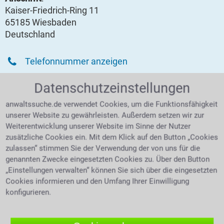
Kaiser-Friedrich-Ring 11
65185 Wiesbaden
Deutschland
Telefonnummer anzeigen
Faxnummer anzeigen
Datenschutzeinstellungen
Mobilnummer anzeigen
anwaltssuche.de verwendet Cookies, um die Funktionsfähigkeit
unserer Website zu gewährleisten. Außerdem setzen wir zur
Weiterentwicklung unserer Website im Sinne der Nutzer
zusätzliche Cookies ein. Mit dem Klick auf den Button „Cookies
KONTAKTFORMULAR / RÜCKRUF
zulassen“ stimmen Sie der Verwendung der von uns für die
genannten Zwecke eingesetzten Cookies zu. Über den Button
„Einstellungen verwalten“ können Sie sich über die eingesetzten
Am einfachsten nehmen Sie mit unserer Kanzlei Kontakt auf,
Cookies informieren und den Umfang Ihrer Einwilligung
indem Sie das nachfolgende Formular ausfüllen.
konfigurieren.
Gerne rufen wir Sie
kostenlos und völlig unverbindlich
zurück.