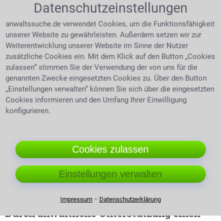
Datenschutzeinstellungen
Recht auf Akteneinsicht
anwaltssuche.de verwendet Cookies, um die Funktionsfähigkeit
unserer Website zu gewährleisten. Außerdem setzen wir zur
Das Recht auf Einsicht
Weiterentwicklung unserer Website im Sinne der Nutzer
in staatsanwaltliche
zusätzliche Cookies ein. Mit dem Klick auf den Button „Cookies
Akten haben weder
zulassen“ stimmen Sie der Verwendung der von uns für die
Angeklagter noch Opfer.
genannten Zwecke eingesetzten Cookies zu. Über den Button
Hierfür braucht man
„Einstellungen verwalten“ können Sie sich über die eingesetzten
Rechtsanwältin mit Akten
einen Rechtsanwalt. Der
Cookies informieren und den Umfang Ihrer Einwilligung
Anwalt in Philippsburg
konfigurieren.
hilft auch gern bei der Einholung von Informationen
von Melderegistern oder des Handelsregisters.
Die Erfolgsaussichten klarer bewerten
Cookies zulassen
Die Risiken einer Klage abwägen, das kann ein
Einstellungen verwalten
Rechtsanwalt durch seine professionelle
Einschätzung.
⁃
Impressum
Datenschutzerklärung
Durch anwaltliche Unterstützung einen