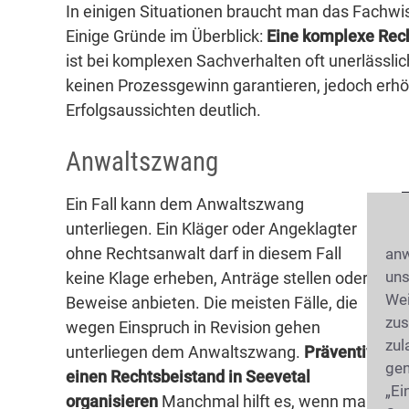
In einigen Situationen braucht man das Fachwi
Einige Gründe im Überblick:
Eine komplexe Rec
ist bei komplexen Sachverhalten oft unerlässlic
keinen Prozessgewinn garantieren, jedoch erhö
Erfolgsaussichten deutlich.
Anwaltszwang
Ein Fall kann dem Anwaltszwang
unterliegen. Ein Kläger oder Angeklagter
ohne Rechtsanwalt darf in diesem Fall
anw
uns
keine Klage erheben, Anträge stellen oder
Wei
Beweise anbieten. Die meisten Fälle, die
zus
wegen Einspruch in Revision gehen
zul
unterliegen dem Anwaltszwang.
Präventiv
gen
A
einen Rechtsbeistand in Seevetal
„Ei
organisieren
Manchmal hilft es, wenn man