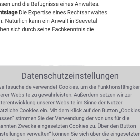
ssen und die Befugnisse eines Anwaltes.
htslage
Die Expertise eines Rechtsanwaltes
h. Natürlich kann ein Anwalt in Seevetal
hen sich durch seine Fachkenntnis die
Datenschutzeinstellungen
altssuche.de verwendet Cookies, um die Funktionsfähigkei
erer Website zu gewährleisten. Außerdem setzen wir zur
terentwicklung unserer Website im Sinne der Nutzer
ätzliche Cookies ein. Mit dem Klick auf den Button „Cookie
assen“ stimmen Sie der Verwendung der von uns für die
annten Zwecke eingesetzten Cookies zu. Über den Button
nwalt studiert Verträge und hält Richterhammer und
Waage
nstellungen verwalten“ können Sie sich über die eingesetzte