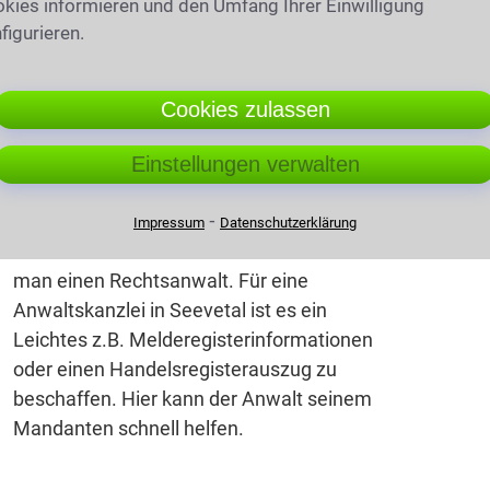
kies informieren und den Umfang Ihrer Einwilligung
kommendes Ungemach gezielt vorbereiten zu
figurieren.
inen Rechtsbeistand notwendig, auch die
eine Hilfe notwendig machen. Er weiß, welche
Cookies zulassen
 und füllt eventuelle Lücken.
Einstellungen verwalten
⁃
Weder Kläger noch Angeklagter haben das
Impressum
Datenschutzerklärung
Recht auf Akteneinsicht. Hierfür braucht
man einen Rechtsanwalt. Für eine
Anwaltskanzlei in Seevetal ist es ein
Leichtes z.B. Melderegisterinformationen
oder einen Handelsregisterauszug zu
beschaffen. Hier kann der Anwalt seinem
Mandanten schnell helfen.