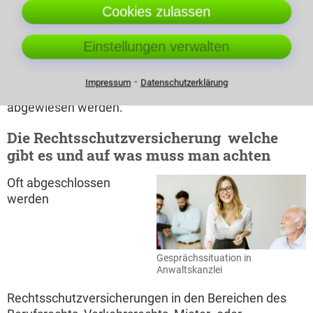
ist.
Fehlendes Rechtsschutzinteresse
Cookies zulassen
Zulässigkeitsvoraussetzung einer Klage ist das
berechtigte rechtsschutzwürdige Interesse einer
Einstellungen verwalten
Person Rechtsschutz zu erhalten. Ist folglich eine
Einigung einfacher oder schneller zu erzielen ohne
⁃
Impressum
Datenschutzerklärung
gerichtliche Unterstützung, so kann eine Klage
abgewiesen werden.
Die Rechtsschutzversicherung  welche
gibt es und auf was muss man achten
Oft abgeschlossen
werden
Gesprächssituation in
Anwaltskanzlei
Rechtsschutzversicherungen in den Bereichen des