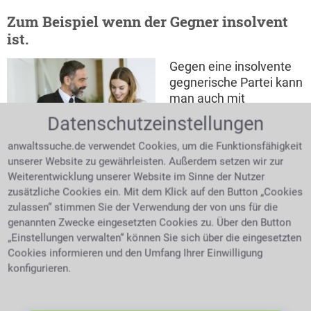
Zum Beispiel wenn der Gegner insolvent
ist.
Gegen eine insolvente
gegnerische Partei kann
man auch mit
Rechtsbeistand nicht
Datenschutzeinstellungen
gewinnen. Hier bleibt
Anwalt berät junge Mandantin
man auf seinen Kosten
anwaltssuche.de verwendet Cookies, um die Funktionsfähigkeit
leider sitzen. Hat der
unserer Website zu gewährleisten. Außerdem setzen wir zur
Weiterentwicklung unserer Website im Sinne der Nutzer
Schuldner schon mehrmals erfolglose
zusätzliche Cookies ein. Mit dem Klick auf den Button „Cookies
Vollstreckungen hinter sich? Dies kann durch eine
zulassen“ stimmen Sie der Verwendung der von uns für die
Anfrage beim Insolvenzgericht in Erfahrung gebracht
genannten Zwecke eingesetzten Cookies zu. Über den Button
werden. Hat man nun in Erfahrung gebracht, dass
„Einstellungen verwalten“ können Sie sich über die eingesetzten
eine Insolvenz läuft, so reicht man seine eigenen
Cookies informieren und den Umfang Ihrer Einwilligung
Forderungen beim zuständigen Insolvenzverwalter
konfigurieren.
ein.
Kosten
Unter Umständen ist es besser, geringe
Streitwerte nicht durchzufechten. Entscheidend ist
auch, ob der Streit die Kosten und den Aufwand wert