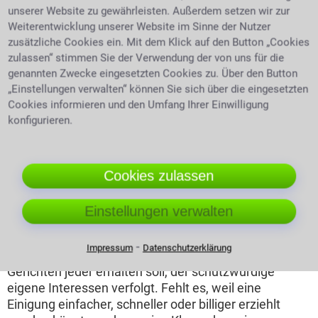
Gerichtsverhandlung
unserer Website zu gewährleisten. Außerdem setzen wir zur
macht keinen Sinn,
Weiterentwicklung unserer Website im Sinne der Nutzer
wenn der Gegner
zusätzliche Cookies ein. Mit dem Klick auf den Button „Cookies
zulassen“ stimmen Sie der Verwendung der von uns für die
insolvent ist. Hat der
genannten Zwecke eingesetzten Cookies zu. Über den Button
Schuldner schon
Mandant blickt sorgenvoll
„Einstellungen verwalten“ können Sie sich über die eingesetzten
mehrmals erfolglose
Cookies informieren und den Umfang Ihrer Einwilligung
Vollstreckungen hinter sich? Dies kann durch eine
konfigurieren.
Anfrage beim Insolvenzgericht in Erfahrung gebracht
werden. Der Insolvenzverwalter des Gegners wird
durch das zuständige Gericht bestimmt. Ihm kann
man nun seine offenen Forderungen melden, in der
Cookies zulassen
Hoffnung einen Teil rückerstattet zu bekommen.
Der
Kostenfaktor
Sind die verursachten Kosten höher als
Einstellungen verwalten
der Streitwert, so hat man keinen Vorteil.
Es kann kein
Rechtsschutzinteresse festgestellt werden
Als
⁃
Impressum
Datenschutzerklärung
Prozessvoraussetzung gilt, dass Rechtsschutz vor
Gerichten jeder erhalten soll, der schutzwürdige
eigene Interessen verfolgt. Fehlt es, weil eine
Einigung einfacher, schneller oder billiger erziehlt