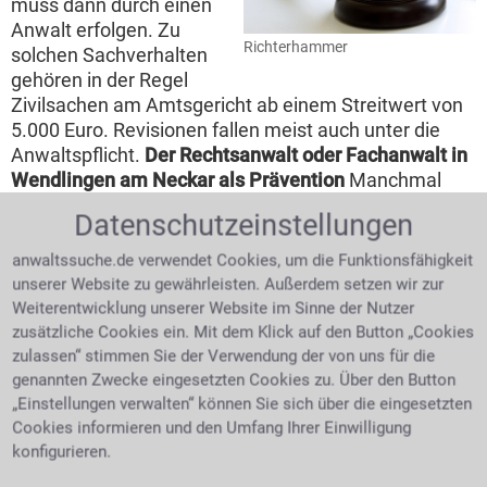
muss dann durch einen
Anwalt erfolgen. Zu
Richterhammer
solchen Sachverhalten
gehören in der Regel
Zivilsachen am Amtsgericht ab einem Streitwert von
5.000 Euro. Revisionen fallen meist auch unter die
Anwaltspflicht.
Der Rechtsanwalt oder Fachanwalt in
Wendlingen am Neckar als Prävention
Manchmal
hilft es, wenn man sich Rat bei einem Juristen holt um
Datenschutzeinstellungen
sich auf kommendes Ungemach gezielt vorbereiten
zu können. Nicht nur drohende Prozesse machen
anwaltssuche.de verwendet Cookies, um die Funktionsfähigkeit
einen Rechtsbeistand notwendig, auch die
unserer Website zu gewährleisten. Außerdem setzen wir zur
Formulierung wichtiger Schriftstücke können seine
Weiterentwicklung unserer Website im Sinne der Nutzer
Hilfe notwendig machen. Rechtsfehler können mit
zusätzliche Cookies ein. Mit dem Klick auf den Button „Cookies
seiner Hilfe ausgeschlossen werden.
zulassen“ stimmen Sie der Verwendung der von uns für die
genannten Zwecke eingesetzten Cookies zu. Über den Button
Akteneinsicht
„Einstellungen verwalten“ können Sie sich über die eingesetzten
Cookies informieren und den Umfang Ihrer Einwilligung
Man hat kein Recht auf
konfigurieren.
Akteneinsicht. Nur ein