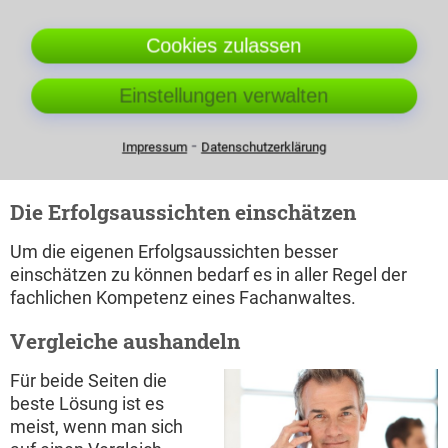
Rechtsanwalt hat
Zugang zu diesen
Cookies zulassen
Informationen. Sie
junger Anwalt spricht am Telefon
brauchen Hilfe bei der
mit Mandant
Einstellungen verwalten
Einholung von
Registerauszügen?
⁃
Seinen Anwalt in Wendlingen am Neckar damit zu
Impressum
Datenschutzerklärung
beauftragen ist oft eine Erleichterung.
Die Erfolgsaussichten einschätzen
Um die eigenen Erfolgsaussichten besser
einschätzen zu können bedarf es in aller Regel der
fachlichen Kompetenz eines Fachanwaltes.
Vergleiche aushandeln
Für beide Seiten die
beste Lösung ist es
meist, wenn man sich