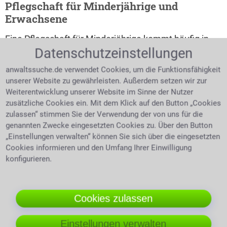
Pflegschaft für Minderjährige und
Erwachsene
Eine Pflegschaft für Minderjährige kommt häufig in
besonderen familiären oder rechtlichen Situationen
Datenschutzeinstellungen
vor, etwa wenn Eltern bestimmte Angelegenheiten
anwaltssuche.de verwendet Cookies, um die Funktionsfähigkeit
nicht wahrnehmen können oder ein Kind in einzelnen
unserer Website zu gewährleisten. Außerdem setzen wir zur
Bereichen rechtliche Vertretung benötigt. Hier ist es
Weiterentwicklung unserer Website im Sinne der Nutzer
besonders wichtig, die Interessen des Kindes in den
zusätzliche Cookies ein. Mit dem Klick auf den Button „Cookies
Mittelpunkt zu stellen.
zulassen“ stimmen Sie der Verwendung der von uns für die
genannten Zwecke eingesetzten Cookies zu. Über den Button
Auch bei einer Pflegschaft für Erwachsene kann
„Einstellungen verwalten“ können Sie sich über die eingesetzten
anwaltliche Hilfe entscheidend sein, etwa wenn
Cookies informieren und den Umfang Ihrer Einwilligung
gesundheitliche oder persönliche Gründe die
konfigurieren.
eigenständige Regelung einzelner Angelegenheiten
erschweren. Ein Anwalt für Pflegschaft erklärt in
solchen Fällen, welche Rechte die betroffene Person
Cookies zulassen
behält und wie weit die gerichtliche Regelung reichen
darf.
Einstellungen verwalten