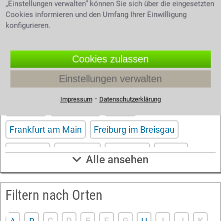
„Einstellungen verwalten“ können Sie sich über die eingesetzten
unser
. Wir helfen Ihnen kostenlos
Kontaktformular
Cookies informieren und den Umfang Ihrer Einwilligung
und unverbindlich.
konfigurieren.
Filtern nach Großstädten
Cookies zulassen
Einstellungen verwalten
Aachen
Berlin
Bonn
Bremen
Dortmund
⁃
Impressum
Datenschutzerklärung
Dresden
Düsseldorf
Essen
Frankfurt am Main
Freiburg im Breisgau
Hamburg
Hannover
Karlsruhe
Kassel
Alle ansehen
Köln
Leipzig
Mannheim
München
Filtern nach Orten
Nürnberg
Saarbrücken
Stuttgart
Wuppertal
Würzburg
C
D
E
F
G
I
J
K