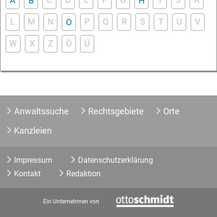
A
B
H
L
M
N
P
Q
R
S
T
U
V
O
W
X
Z
Ö
Ü
Anwaltssuche
Rechtsgebiete
Orte
Kanzleien
Impressum
Datenschutzerklärung
Kontakt
Redaktion
Ein Unternehmen von