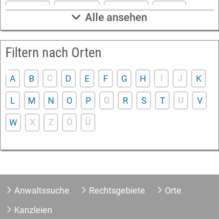
Hamburg
Hannover
Karlsruhe
Kassel
Alle ansehen
Köln
Leipzig
Mannheim
München
Filtern nach Orten
Nürnberg
Saarbrücken
Stuttgart
Wuppertal
Würzburg
C
I
J
A
B
D
E
F
G
H
K
Q
U
L
M
N
O
P
R
S
T
V
X
Z
Ö
Ü
W
Anwaltssuche
Rechtsgebiete
Orte
Kanzleien