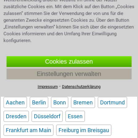
zusätzliche Cookies ein. Mit dem Klick auf den Button „Cookies
zulassen“ stimmen Sie der Verwendung der von uns für die
genannten Zwecke eingesetzten Cookies zu. Über den Button
„Einstellungen verwalten“ können Sie sich über die eingesetzten
Cookies informieren und den Umfang Ihrer Einwilligung
Sie benötigen Hilfe bei Ihrer Suche nach dem
konfigurieren.
richtigen Anwalt? Dann schreiben Sie uns über
unser
. Wir helfen Ihnen kostenlos
Kontaktformular
und unverbindlich.
Cookies zulassen
Einstellungen verwalten
Filtern nach Großstädten
⁃
Impressum
Datenschutzerklärung
Aachen
Berlin
Bonn
Bremen
Dortmund
Dresden
Düsseldorf
Essen
Frankfurt am Main
Freiburg im Breisgau