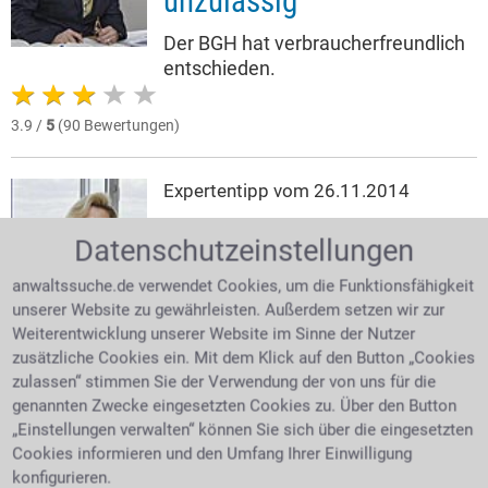
unzulässig
Der BGH hat verbraucherfreundlich
entschieden.
3.9 /
5
(90 Bewertungen)
Expertentipp vom 26.11.2014
Unzulässige
Datenschutzeinstellungen
Kreditgebühren:
anwaltssuche.de verwendet Cookies, um die Funktionsfähigkeit
Verbraucher erhalten
unserer Website zu gewährleisten. Außerdem setzen wir zur
Weiterentwicklung unserer Website im Sinne der Nutzer
Geld zurück
zusätzliche Cookies ein. Mit dem Klick auf den Button „Cookies
zulassen“ stimmen Sie der Verwendung der von uns für die
In langjähriger Praxis haben Banken bei der Vergabe
genannten Zwecke eingesetzten Cookies zu. Über den Button
von Krediten Bearbeitungsgebühren erhoben. Obwohl
„Einstellungen verwalten“ können Sie sich über die eingesetzten
die Bezeichnungen oft unterschiedlich lauten, ging es
Cookies informieren und den Umfang Ihrer Einwilligung
letztendlich aber immer darum, dass das
konfigurieren.