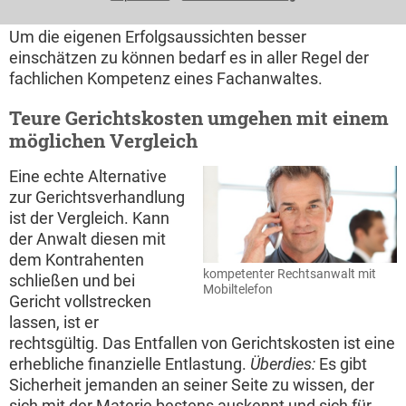
Einschätzung der Erfolgsaussichten
Um die eigenen Erfolgsaussichten besser
einschätzen zu können bedarf es in aller Regel der
fachlichen Kompetenz eines Fachanwaltes.
Teure Gerichtskosten umgehen mit einem
möglichen Vergleich
Eine echte Alternative
zur Gerichtsverhandlung
ist der Vergleich. Kann
der Anwalt diesen mit
dem Kontrahenten
kompetenter Rechtsanwalt mit
schließen und bei
Mobiltelefon
Gericht vollstrecken
lassen, ist er
rechtsgültig. Das Entfallen von Gerichtskosten ist eine
erhebliche finanzielle Entlastung.
Überdies:
Es gibt
Sicherheit jemanden an seiner Seite zu wissen, der
sich mit der Materie bestens auskennt und sich für