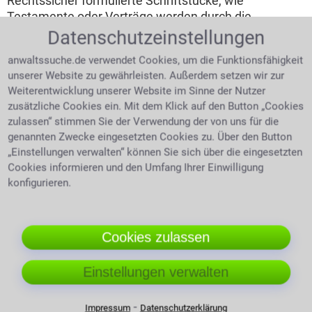
Rechtssicher formulierte Schriftstücke, wie
Testamente oder Verträge werden durch die
Fachkenntnis eines Juristen hieb- und stichfest. Ein
Datenschutzeinstellungen
Rechtsanwalt kann Fragen im Vorfeld beantworten
anwaltssuche.de verwendet Cookies, um die Funktionsfähigkeit
und mögliche Rechtsfehler vermeiden.
unserer Website zu gewährleisten. Außerdem setzen wir zur
Weiterentwicklung unserer Website im Sinne der Nutzer
Die Akteneinsicht
zusätzliche Cookies ein. Mit dem Klick auf den Button „Cookies
Ohne abgeschlossenes
zulassen“ stimmen Sie der Verwendung der von uns für die
genannten Zwecke eingesetzten Cookies zu. Über den Button
Jurastudium darf man
„Einstellungen verwalten“ können Sie sich über die eingesetzten
keine Einsicht in die
Cookies informieren und den Umfang Ihrer Einwilligung
Akten der
konfigurieren.
Staatsanwaltschaft
Juristin mit Headset bespricht Fall
nehmen. Dafür benötigt
man einen Anwalt. Für
eine Anwaltskanzlei in Bischofsheim ist es ein
Cookies zulassen
Leichtes z.B. Melderegisterinformationen oder einen
Handelsregisterauszug zu beschaffen. Hier kann der
Einstellungen verwalten
Anwalt seinem Mandanten schnell helfen.
⁃
Impressum
Datenschutzerklärung