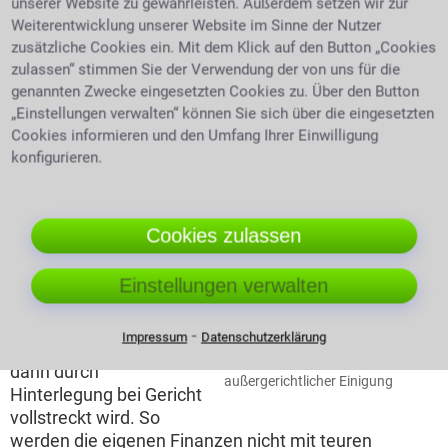
unserer Website zu gewährleisten. Außerdem setzen wir zur
den ein beauftragter Rechtsanwalt in Schmalkalden
Weiterentwicklung unserer Website im Sinne der Nutzer
gerne übernehmen kann.
zusätzliche Cookies ein. Mit dem Klick auf den Button „Cookies
zulassen“ stimmen Sie der Verwendung der von uns für die
Die Erfolgsaussichten bewerten
genannten Zwecke eingesetzten Cookies zu. Über den Button
„Einstellungen verwalten“ können Sie sich über die eingesetzten
Oder der Fachanwalt weiß durch seine Fachkenntnis
Cookies informieren und den Umfang Ihrer Einwilligung
und Erfahrung ob es Sinn macht mit seinem Fall
konfigurieren.
überhaupt vor Gericht zu gehen.
Einen Vergleich anstreben
Cookies zulassen
Optimal läuft es, wenn
der Rechtsanwalt mit
Einstellungen verwalten
der gegnerischen Partei
einen Vergleich
⁃
Impressum
Datenschutzerklärung
aushandeln kann, der
Anwalt schüttelt Hände nach
dann durch
außergerichtlicher Einigung
Hinterlegung bei Gericht
vollstreckt wird. So
werden die eigenen Finanzen nicht mit teuren