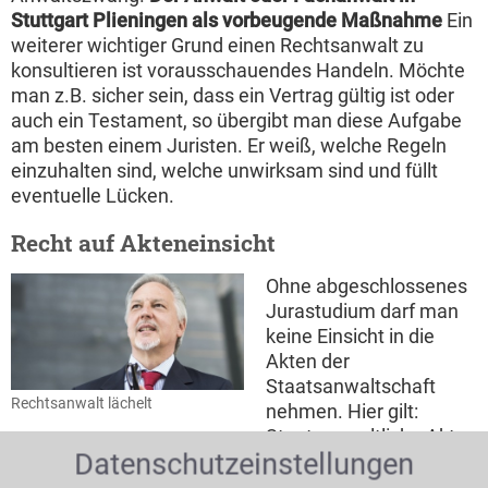
Stuttgart Plieningen als vorbeugende Maßnahme
Ein
weiterer wichtiger Grund einen Rechtsanwalt zu
konsultieren ist vorausschauendes Handeln. Möchte
man z.B. sicher sein, dass ein Vertrag gültig ist oder
auch ein Testament, so übergibt man diese Aufgabe
am besten einem Juristen. Er weiß, welche Regeln
einzuhalten sind, welche unwirksam sind und füllt
eventuelle Lücken.
Recht auf Akteneinsicht
Ohne abgeschlossenes
Jurastudium darf man
keine Einsicht in die
Akten der
Staatsanwaltschaft
Rechtsanwalt lächelt
nehmen. Hier gilt:
Staatsanwaltliche Akten
Datenschutzeinstellungen
dürfen nur von Anwälten eingesehen werden. Ein
Rechtsanwalt in Stuttgart Plieningen kann einem