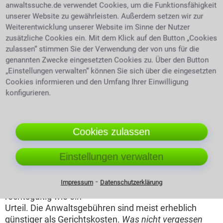
anwaltssuche.de verwendet Cookies, um die Funktionsfähigkeit
auch die Einholung von Melderegisterinformationen
unserer Website zu gewährleisten. Außerdem setzen wir zur
erleichtern bzw. abnehmen.
Weiterentwicklung unserer Website im Sinne der Nutzer
zusätzliche Cookies ein. Mit dem Klick auf den Button „Cookies
Die Erfolgsaussichten klarer bewerten
zulassen“ stimmen Sie der Verwendung der von uns für die
genannten Zwecke eingesetzten Cookies zu. Über den Button
Manchmal kann es auch sein, dass der Anwalt einem
„Einstellungen verwalten“ können Sie sich über die eingesetzten
klarmacht, dass man rechtlich keine Möglichkeit hat
Cookies informieren und den Umfang Ihrer Einwilligung
gegen eine Ungerechtigkeit anzugehen.
konfigurieren.
Einen Vergleich anstreben
Ein Anwalt kann einen
Cookies zulassen
Vergleich mit der
Gegenpartei erwirken.
Einstellungen verwalten
Durch Hinterlegung bei
Gericht wird er
⁃
Anwalt in Stuttgart Plieningen
Impressum
Datenschutzerklärung
vollstreckt und ist
rechtsgültig wie ein
Urteil. Die Anwaltsgebühren sind meist erheblich
günstiger als Gerichtskosten.
Was nicht vergessen