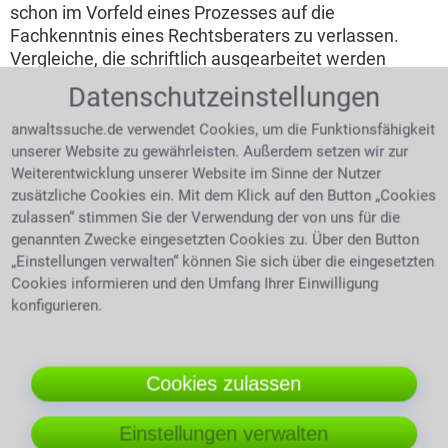
schon im Vorfeld eines Prozesses auf die
Fachkenntnis eines Rechtsberaters zu verlassen.
Vergleiche, die schriftlich ausgearbeitet werden
müssen, Testamente, die nicht angefochten werden
Datenschutzeinstellungen
sollen, all dies gibt man am besten in anwaltliche
Hände. Nur so kann man Fehler vermeiden und
anwaltssuche.de verwendet Cookies, um die Funktionsfähigkeit
Klarheit schaffen.
unserer Website zu gewährleisten. Außerdem setzen wir zur
Weiterentwicklung unserer Website im Sinne der Nutzer
Akteneinsicht der Staatsanwaltschaft
zusätzliche Cookies ein. Mit dem Klick auf den Button „Cookies
zulassen“ stimmen Sie der Verwendung der von uns für die
Das Recht auf Einsicht
genannten Zwecke eingesetzten Cookies zu. Über den Button
in staatsanwaltliche
„Einstellungen verwalten“ können Sie sich über die eingesetzten
Akten haben weder
Cookies informieren und den Umfang Ihrer Einwilligung
Angeklagter noch Opfer.
konfigurieren.
Dafür benötigt man
Juristin mit Headset bespricht Fall
einen Anwalt. Die
Einholung von
Cookies zulassen
Melderegisterinformationen ist oft mühsam. Diese
Aufgabe kann ein Anwalt in Windeck gern für seinen
Einstellungen verwalten
Mandanten übernehmen.