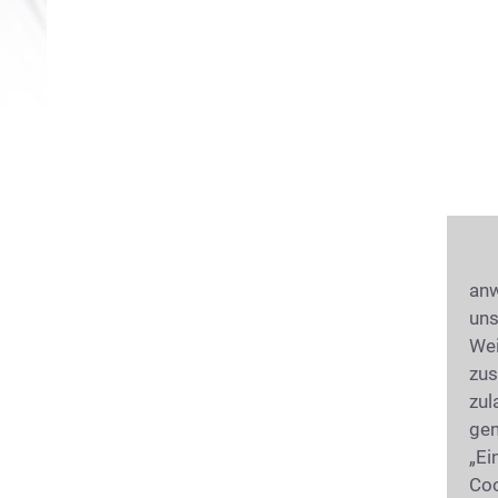
anw
uns
Wei
zus
zul
gen
„Ei
Coo