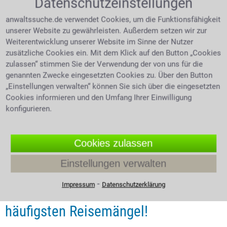
Datenschutzeinstellungen
anwaltssuche.de verwendet Cookies, um die Funktionsfähigkeit
4.0 /
5
(480 Bewertungen)
unserer Website zu gewährleisten. Außerdem setzen wir zur
Weiterentwicklung unserer Website im Sinne der Nutzer
zusätzliche Cookies ein. Mit dem Klick auf den Button „Cookies
zulassen“ stimmen Sie der Verwendung der von uns für die
genannten Zwecke eingesetzten Cookies zu. Über den Button
„Einstellungen verwalten“ können Sie sich über die eingesetzten
Cookies informieren und den Umfang Ihrer Einwilligung
konfigurieren.
Cookies zulassen
Einstellungen verwalten
Expertentipp vom 03.08.2026
⁃
Impressum
Datenschutzerklärung
Reisepreis mindern – die 10
häufigsten Reisemängel!