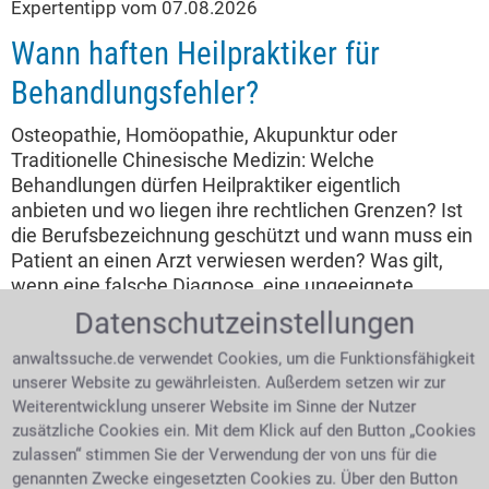
Expertentipp vom 07.08.2026
Wann haften Heilpraktiker für
Behandlungsfehler?
Osteopathie, Homöopathie, Akupunktur oder
Traditionelle Chinesische Medizin: Welche
Behandlungen dürfen Heilpraktiker eigentlich
anbieten und wo liegen ihre rechtlichen Grenzen? Ist
die Berufsbezeichnung geschützt und wann muss ein
Patient an einen Arzt verwiesen werden? Was gilt,
wenn eine falsche Diagnose, eine ungeeignete
Therapie oder mangelnde Aufklärung zu
Datenschutzeinstellungen
gesundheitlichen Schäden führt? Und unter welchen
anwaltssuche.de verwendet Cookies, um die Funktionsfähigkeit
Voraussetzungen können Betroffene Schadensersatz
unserer Website zu gewährleisten. Außerdem setzen wir zur
und Schmerzensgeld verlangen?
Weiterentwicklung unserer Website im Sinne der Nutzer
zusätzliche Cookies ein. Mit dem Klick auf den Button „Cookies
4.0 /
5
(694 Bewertungen)
zulassen“ stimmen Sie der Verwendung der von uns für die
genannten Zwecke eingesetzten Cookies zu. Über den Button