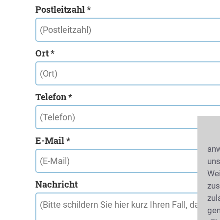
Postleitzahl *
Ort *
Telefon *
E-Mail *
anw
uns
Wei
Nachricht
zus
zul
gen