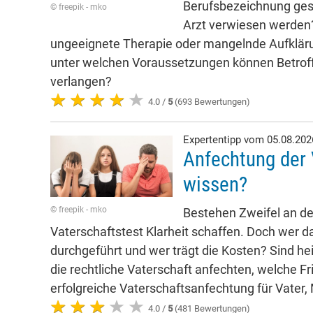
Berufsbezeichnung ges
© freepik - mko
Arzt verwiesen werden?
ungeeignete Therapie oder mangelnde Aufkläru
unter welchen Voraussetzungen können Betro
verlangen?
4.0 /
5
(693 Bewertungen)
Expertentipp vom 05.08.20
Anfechtung der 
wissen?
© freepik - mko
Bestehen Zweifel an der
Vaterschaftstest Klarheit schaffen. Doch wer da
durchgeführt und wer trägt die Kosten? Sind he
die rechtliche Vaterschaft anfechten, welche Fr
erfolgreiche Vaterschaftsanfechtung für Vater,
4.0 /
5
(481 Bewertungen)