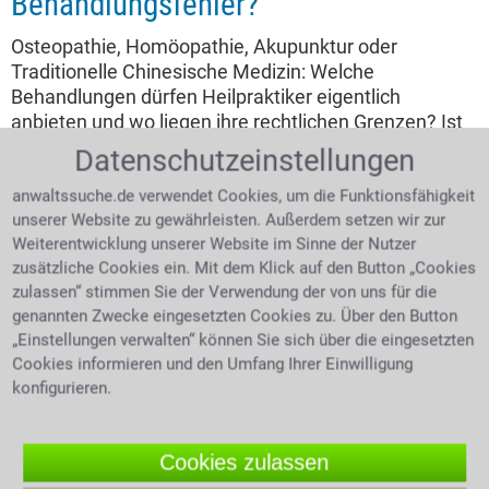
Behandlungsfehler?
Osteopathie, Homöopathie, Akupunktur oder
Traditionelle Chinesische Medizin: Welche
Behandlungen dürfen Heilpraktiker eigentlich
anbieten und wo liegen ihre rechtlichen Grenzen? Ist
die Berufsbezeichnung geschützt und wann muss ein
Datenschutzeinstellungen
Patient an einen Arzt verwiesen werden? Was gilt,
wenn eine falsche Diagnose, eine ungeeignete
anwaltssuche.de verwendet Cookies, um die Funktionsfähigkeit
unserer Website zu gewährleisten. Außerdem setzen wir zur
Therapie oder mangelnde Aufklärung zu
Weiterentwicklung unserer Website im Sinne der Nutzer
gesundheitlichen Schäden führt? Und unter welchen
zusätzliche Cookies ein. Mit dem Klick auf den Button „Cookies
Voraussetzungen können Betroffene Schadensersatz
zulassen“ stimmen Sie der Verwendung der von uns für die
und Schmerzensgeld verlangen?
genannten Zwecke eingesetzten Cookies zu. Über den Button
„Einstellungen verwalten“ können Sie sich über die eingesetzten
4.0 /
5
(693 Bewertungen)
Cookies informieren und den Umfang Ihrer Einwilligung
konfigurieren.
Cookies zulassen