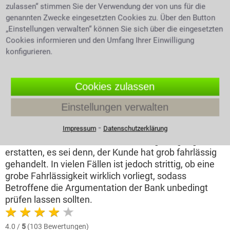
zulassen“ stimmen Sie der Verwendung der von uns für die
genannten Zwecke eingesetzten Cookies zu. Über den Button
„Einstellungen verwalten“ können Sie sich über die eingesetzten
Expertentipp vom 21.01.2026
Cookies informieren und den Umfang Ihrer Einwilligung
Das Konto wurde gehackt: wer haftet
konfigurieren.
bei Cyberattacken?
Cookies zulassen
Cyberkriminelle nutzen immer raffiniertere Methoden
wie Phishing, Smishing, Pharming oder Skimming, um
Einstellungen verwalten
sich Zugang zu Bankkonten zu verschaffen und hohe
⁃
finanzielle Schäden zu verursachen. Grundsätzlich
Impressum
Datenschutzerklärung
muss die Bank unautorisierte Zahlungsvorgänge
erstatten, es sei denn, der Kunde hat grob fahrlässig
gehandelt. In vielen Fällen ist jedoch strittig, ob eine
grobe Fahrlässigkeit wirklich vorliegt, sodass
Betroffene die Argumentation der Bank unbedingt
prüfen lassen sollten.
4.0 /
5
(103 Bewertungen)