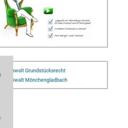
Anwalt Grundstücksrecht
t
Anwalt Mönchengladbach
s
n