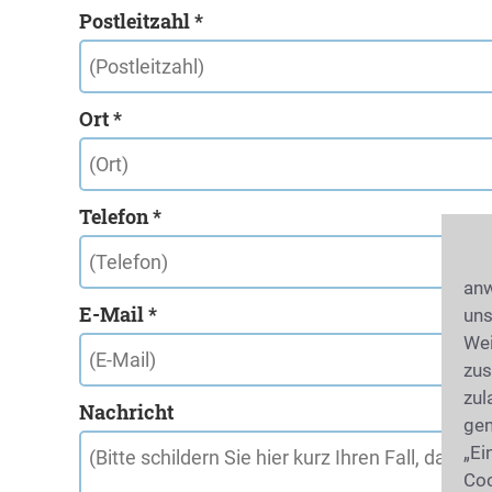
Postleitzahl *
Ort *
Telefon *
anw
E-Mail *
uns
Wei
zus
zul
Nachricht
gen
„Ei
Coo