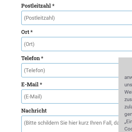
Postleitzahl *
Ort *
Telefon *
anw
E-Mail *
uns
Wei
zus
zul
Nachricht
gen
„Ei
Coo