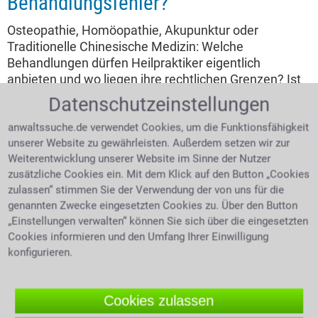
Behandlungsfehler?
Osteopathie, Homöopathie, Akupunktur oder
Traditionelle Chinesische Medizin: Welche
Behandlungen dürfen Heilpraktiker eigentlich
anbieten und wo liegen ihre rechtlichen Grenzen? Ist
die Berufsbezeichnung geschützt und wann muss ein
Datenschutzeinstellungen
Patient an einen Arzt verwiesen werden? Was gilt,
wenn eine falsche Diagnose, eine ungeeignete
anwaltssuche.de verwendet Cookies, um die Funktionsfähigkeit
unserer Website zu gewährleisten. Außerdem setzen wir zur
Therapie oder mangelnde Aufklärung zu
Weiterentwicklung unserer Website im Sinne der Nutzer
gesundheitlichen Schäden führt? Und unter welchen
zusätzliche Cookies ein. Mit dem Klick auf den Button „Cookies
Voraussetzungen können Betroffene Schadensersatz
zulassen“ stimmen Sie der Verwendung der von uns für die
und Schmerzensgeld verlangen?
genannten Zwecke eingesetzten Cookies zu. Über den Button
„Einstellungen verwalten“ können Sie sich über die eingesetzten
4.0 /
5
(694 Bewertungen)
Cookies informieren und den Umfang Ihrer Einwilligung
konfigurieren.
Cookies zulassen