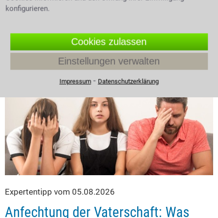
konfigurieren.
Voraussetzungen können Betroffene Schadensersatz
und Schmerzensgeld verlangen?
Cookies zulassen
4.0 /
5
(693 Bewertungen)
Einstellungen verwalten
⁃
Impressum
Datenschutzerklärung
Expertentipp vom 05.08.2026
Anfechtung der Vaterschaft: Was