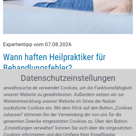
Expertentipp vom 07.08.2026
Wann haften Heilpraktiker für
Behandlungsfehler?
Datenschutzeinstellungen
Osteopathie, Homöopathie, Akupunktur oder
Traditionelle Chinesische Medizin: Welche
anwaltssuche.de verwendet Cookies, um die Funktionsfähigkeit
Behandlungen dürfen Heilpraktiker eigentlich
unserer Website zu gewährleisten. Außerdem setzen wir zur
anbieten und wo liegen ihre rechtlichen Grenzen? Ist
Weiterentwicklung unserer Website im Sinne der Nutzer
die Berufsbezeichnung geschützt und wann muss ein
zusätzliche Cookies ein. Mit dem Klick auf den Button „Cookies
Patient an einen Arzt verwiesen werden? Was gilt,
zulassen“ stimmen Sie der Verwendung der von uns für die
wenn eine falsche Diagnose, eine ungeeignete
genannten Zwecke eingesetzten Cookies zu. Über den Button
„Einstellungen verwalten“ können Sie sich über die eingesetzten
Therapie oder mangelnde Aufklärung zu
Cookies informieren und den Umfang Ihrer Einwilligung
gesundheitlichen Schäden führt? Und unter welchen